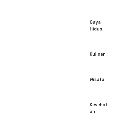
e
n
t
Gaya
Hidup
Kuliner
Wisata
Kesehat
an