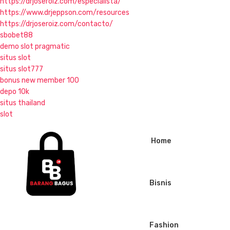
https://drjoseroiz.com/especialista/
https://www.drjeppson.com/resources
https://drjoseroiz.com/contacto/
sbobet88
demo slot pragmatic
situs slot
situs slot777
bonus new member 100
depo 10k
situs thailand
slot
S
k
Home
i
p
t
o
Bisnis
c
o
n
Fashion
t