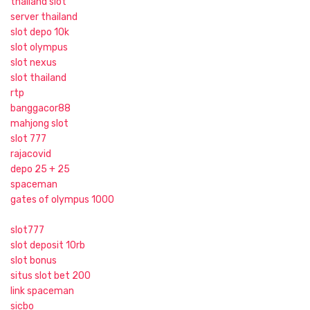
thailand slot
server thailand
slot depo 10k
slot olympus
slot nexus
slot thailand
rtp
banggacor88
mahjong slot
slot 777
rajacovid
depo 25 + 25
spaceman
gates of olympus 1000
slot777
slot deposit 10rb
slot bonus
situs slot bet 200
link spaceman
sicbo