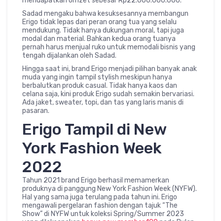
mendapatkan omzet sebesar Rp22.000.000.000.
Sadad mengaku bahwa kesuksesannya membangun
Erigo tidak lepas dari peran orang tua yang selalu
mendukung. Tidak hanya dukungan moral, tapi juga
modal dan material. Bahkan kedua orang tuanya
pernah harus menjual ruko untuk memodali bisnis yang
tengah dijalankan oleh Sadad.
Hingga saat ini, brand Erigo menjadi pilihan banyak anak
muda yang ingin tampil stylish meskipun hanya
berbalutkan produk casual. Tidak hanya kaos dan
celana saja, kini produk Erigo sudah semakin bervariasi.
Ada jaket, sweater, topi, dan tas yang laris manis di
pasaran.
Erigo Tampil di New
York Fashion Week
2022
Tahun 2021 brand Erigo berhasil memamerkan
produknya di panggung New York Fashion Week (NYFW).
Hal yang sama juga terulang pada tahun ini. Erigo
mengawali pergelaran fashion dengan tajuk “The
Show” di NYFW untuk koleksi Spring/Summer 2023