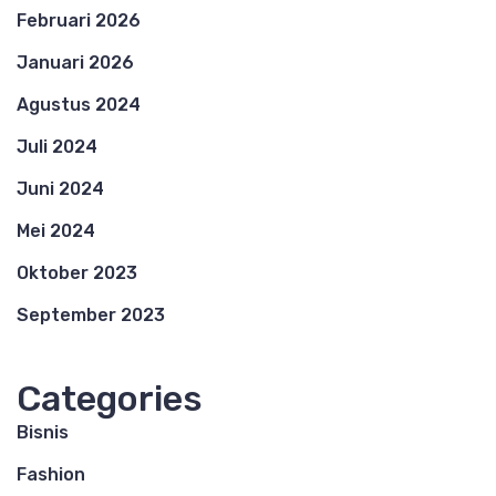
Februari 2026
Januari 2026
Agustus 2024
Juli 2024
Juni 2024
Mei 2024
Oktober 2023
September 2023
Categories
Bisnis
Fashion