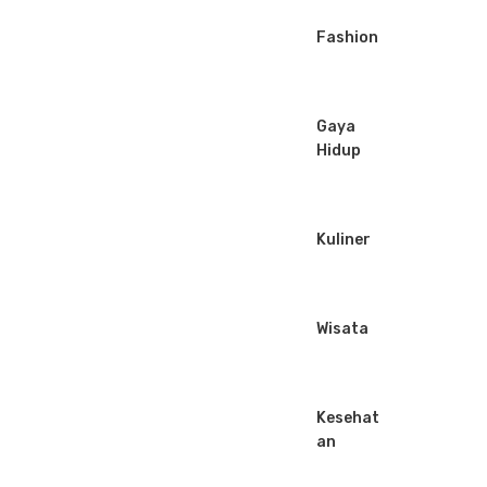
n
Fashion
t
e
n
t
Gaya
Hidup
Kuliner
Wisata
Kesehat
an