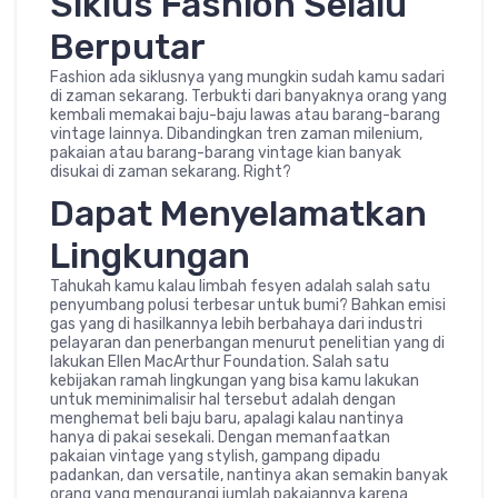
Siklus Fashion Selalu
Berputar
Fashion ada siklusnya yang mungkin sudah kamu sadari
di zaman sekarang. Terbukti dari banyaknya orang yang
kembali memakai baju-baju lawas atau barang-barang
vintage lainnya. Dibandingkan tren zaman milenium,
pakaian atau barang-barang vintage kian banyak
disukai di zaman sekarang. Right?
Dapat Menyelamatkan
Lingkungan
Tahukah kamu kalau limbah fesyen adalah salah satu
penyumbang polusi terbesar untuk bumi? Bahkan emisi
gas yang di hasilkannya lebih berbahaya dari industri
pelayaran dan penerbangan menurut penelitian yang di
lakukan Ellen MacArthur Foundation. Salah satu
kebijakan ramah lingkungan yang bisa kamu lakukan
untuk meminimalisir hal tersebut adalah dengan
menghemat beli baju baru, apalagi kalau nantinya
hanya di pakai sesekali. Dengan memanfaatkan
pakaian vintage yang stylish, gampang dipadu
padankan, dan versatile, nantinya akan semakin banyak
orang yang mengurangi jumlah pakaiannya karena