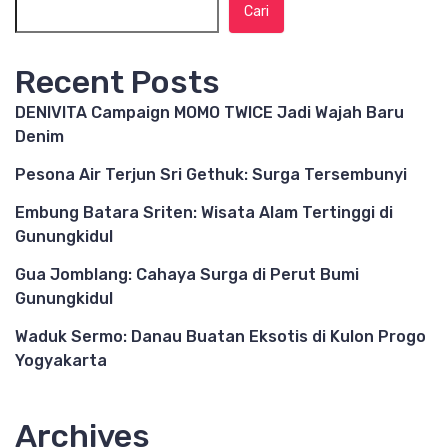
Cari
Recent Posts
DENIVITA Campaign MOMO TWICE Jadi Wajah Baru
Denim
Pesona Air Terjun Sri Gethuk: Surga Tersembunyi
Embung Batara Sriten: Wisata Alam Tertinggi di
Gunungkidul
Gua Jomblang: Cahaya Surga di Perut Bumi
Gunungkidul
Waduk Sermo: Danau Buatan Eksotis di Kulon Progo
Yogyakarta
Archives