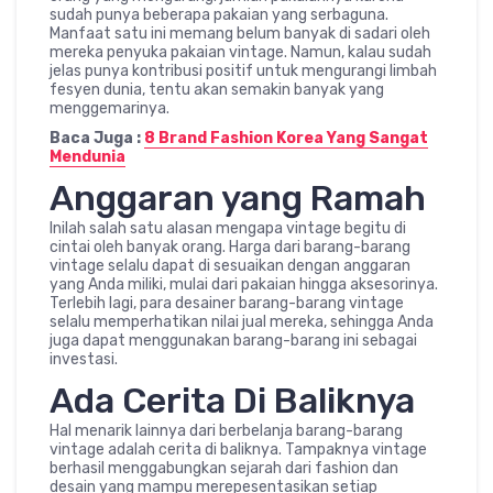
sudah punya beberapa pakaian yang serbaguna.
Manfaat satu ini memang belum banyak di sadari oleh
mereka penyuka pakaian vintage. Namun, kalau sudah
jelas punya kontribusi positif untuk mengurangi limbah
fesyen dunia, tentu akan semakin banyak yang
menggemarinya.
Baca Juga :
8 Brand Fashion Korea Yang Sangat
Mendunia
Anggaran yang Ramah
Inilah salah satu alasan mengapa vintage begitu di
cintai oleh banyak orang. Harga dari barang-barang
vintage selalu dapat di sesuaikan dengan anggaran
yang Anda miliki, mulai dari pakaian hingga aksesorinya.
Terlebih lagi, para desainer barang-barang vintage
selalu memperhatikan nilai jual mereka, sehingga Anda
juga dapat menggunakan barang-barang ini sebagai
investasi.
Ada Cerita Di Baliknya
Hal menarik lainnya dari berbelanja barang-barang
vintage adalah cerita di baliknya. Tampaknya vintage
berhasil menggabungkan sejarah dari fashion dan
desain yang mampu merepesentasikan setiap