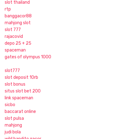
slot thailand
rtp
banggacor88
mahjong slot
slot 777
rajacovid
depo 25 + 25
spaceman
gates of olympus 1000
slot777
slot deposit 10rb
slot bonus
situs slot bet 200
link spaceman
sicbo
baccarat online
slot pulsa
mahjong
judi bola
wild bandito gacor