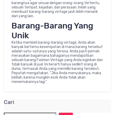
barangnya agar sesuai dengan orang-orang tertentu,
sebuah tempat, kejadian, dan perasaan. Inilah yang
membuat barang-barang vintage jauh lebih menarik
dari yang lain.
Barang-Barang Yang
Unik
Ketika membeli barang-barang vintage, Anda akan
banyak bertemu kesempatan di mana barang tersebut
adalah satu-satunya yang tersisa. Anda pasti pernah
merasakan bagaimana bahagianya mendapatkan
sebuah barang Fashion Vintage yang Anda inginkan dan
tidak banyak di jual. Ini berarti hanya sedikit orang di
dunia, termasuk Anda yang memiliki barang tersebut.
Pepatah mengatakan, “Jika Anda menyukainya, maka
belilah, karena mungkin esok Anda tidak akan
menemukannya lagi.”
Cari