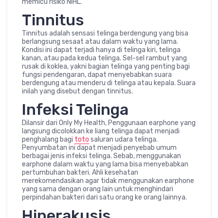
memicu risiko NIHL.
Tinnitus
Tinnitus adalah sensasi telinga berdengung yang bisa
berlangsung sesaat atau dalam waktu yang lama.
Kondisi ini dapat terjadi hanya di telinga kiri, telinga
kanan, atau pada kedua telinga. Sel-sel rambut yang
rusak di koklea, yakni bagian telinga yang penting bagi
fungsi pendengaran, dapat menyebabkan suara
berdengung atau menderu di telinga atau kepala. Suara
inilah yang disebut dengan tinnitus.
Infeksi Telinga
Dilansir dari Only My Health, Penggunaan earphone yang
langsung dicolokkan ke liang telinga dapat menjadi
penghalang bagi
toto
saluran udara telinga.
Penyumbatan ini dapat menjadi penyebab umum
berbagai jenis infeksi telinga. Sebab, menggunakan
earphone dalam waktu yang lama bisa menyebabkan
pertumbuhan bakteri. Ahli kesehatan
merekomendasikan agar tidak menggunakan earphone
yang sama dengan orang lain untuk menghindari
perpindahan bakteri dari satu orang ke orang lainnya.
Hiperakusis