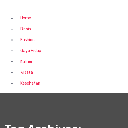
Home
Bisnis
Fashion
Gaya Hidup
Kuliner
Wisata
Kesehatan