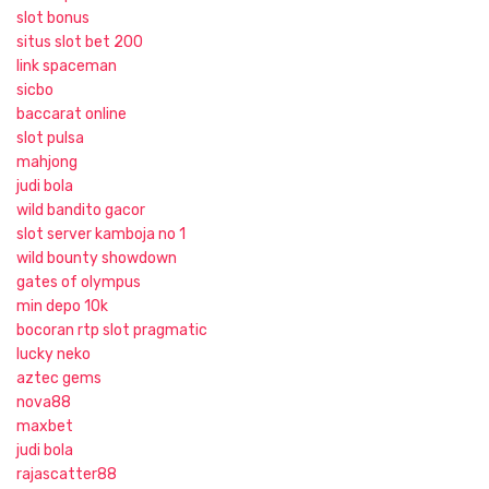
slot bonus
situs slot bet 200
link spaceman
sicbo
baccarat online
slot pulsa
mahjong
judi bola
wild bandito gacor
slot server kamboja no 1
wild bounty showdown
gates of olympus
min depo 10k
bocoran rtp slot pragmatic
lucky neko
aztec gems
nova88
maxbet
judi bola
rajascatter88