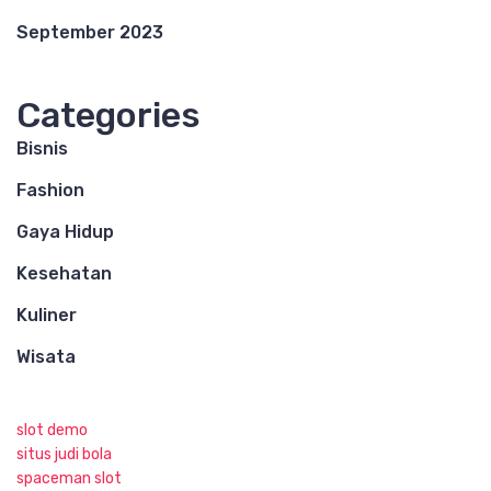
September 2023
Categories
Bisnis
Fashion
Gaya Hidup
Kesehatan
Kuliner
Wisata
slot demo
situs judi bola
spaceman slot