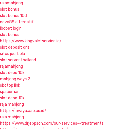
rajamahjong
slot bonus
slot bonus 100
nova88 alternatif
ibcbet login
slot bonus
https://www.kingvaletservice.id/
slot deposit qris
situs judi bola
slot server thailand
rajamahjong
slot depo 10k
mahjong ways 2
sbotop link
spaceman
slot depo 10k
raja mahjong
https://lavaya.aao.co.id/
raja mahjong
https://www.drjeppson.com/our-services--treatments