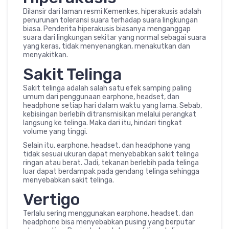
Dilansir dari laman resmi Kemenkes, hiperakusis adalah
penurunan toleransi suara terhadap suara lingkungan
biasa. Penderita hiperakusis biasanya menganggap
suara dari lingkungan sekitar yang normal sebagai suara
yang keras, tidak menyenangkan, menakutkan dan
menyakitkan.
Sakit Telinga
Sakit telinga adalah salah satu efek samping paling
umum dari penggunaan earphone, headset, dan
headphone setiap hari dalam waktu yang lama. Sebab,
kebisingan berlebih ditransmisikan melalui perangkat
langsung ke telinga. Maka dari itu, hindari tingkat
volume yang tinggi.
Selain itu, earphone, headset, dan headphone yang
tidak sesuai ukuran dapat menyebabkan sakit telinga
ringan atau berat. Jadi, tekanan berlebih pada telinga
luar dapat berdampak pada gendang telinga sehingga
menyebabkan sakit telinga.
Vertigo
Terlalu sering menggunakan earphone, headset, dan
headphone bisa menyebabkan pusing yang berputar