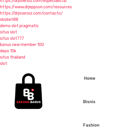
https://drjoseroiz.com/especialista/
https://www.drjeppson.com/resources
https://drjoseroiz.com/contacto/
sbobet88
demo slot pragmatic
situs slot
situs slot777
bonus new member 100
depo 10k
situs thailand
slot
S
k
Home
i
p
t
o
Bisnis
c
o
n
Fashion
t