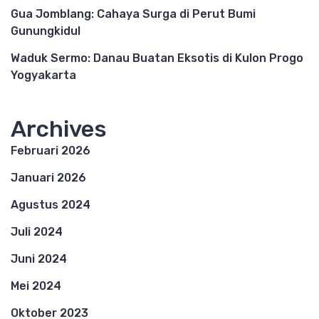
Gua Jomblang: Cahaya Surga di Perut Bumi
Gunungkidul
Waduk Sermo: Danau Buatan Eksotis di Kulon Progo
Yogyakarta
Archives
Februari 2026
Januari 2026
Agustus 2024
Juli 2024
Juni 2024
Mei 2024
Oktober 2023