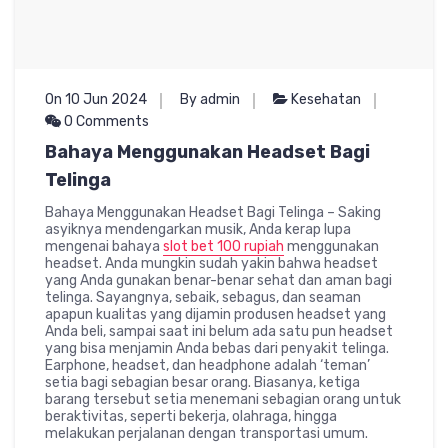
On 10 Jun 2024
By admin
Kesehatan
0 Comments
Bahaya Menggunakan Headset Bagi
Telinga
Bahaya Menggunakan Headset Bagi Telinga – Saking
asyiknya mendengarkan musik, Anda kerap lupa
mengenai bahaya
slot bet 100 rupiah
menggunakan
headset. Anda mungkin sudah yakin bahwa headset
yang Anda gunakan benar-benar sehat dan aman bagi
telinga. Sayangnya, sebaik, sebagus, dan seaman
apapun kualitas yang dijamin produsen headset yang
Anda beli, sampai saat ini belum ada satu pun headset
yang bisa menjamin Anda bebas dari penyakit telinga.
Earphone, headset, dan headphone adalah ‘teman’
setia bagi sebagian besar orang. Biasanya, ketiga
barang tersebut setia menemani sebagian orang untuk
beraktivitas, seperti bekerja, olahraga, hingga
melakukan perjalanan dengan transportasi umum.