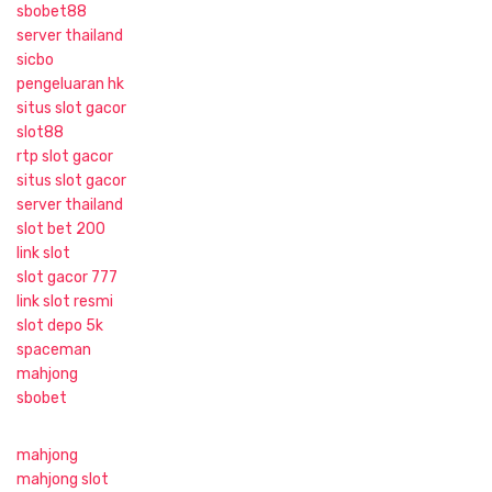
sbobet88
server thailand
sicbo
pengeluaran hk
situs slot gacor
slot88
rtp slot gacor
situs slot gacor
server thailand
slot bet 200
link slot
slot gacor 777
link slot resmi
slot depo 5k
spaceman
mahjong
sbobet
mahjong
mahjong slot