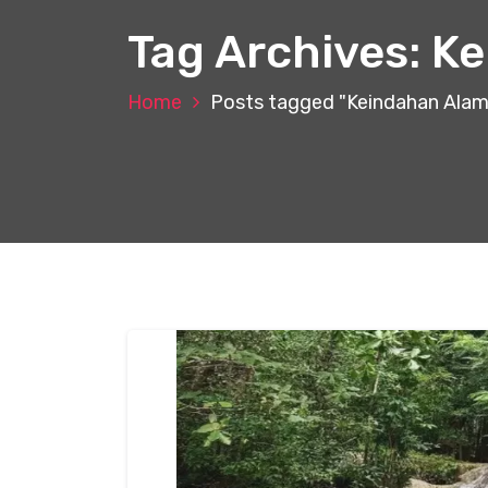
Tag Archives: K
Home
Posts tagged "Keindahan Alam 