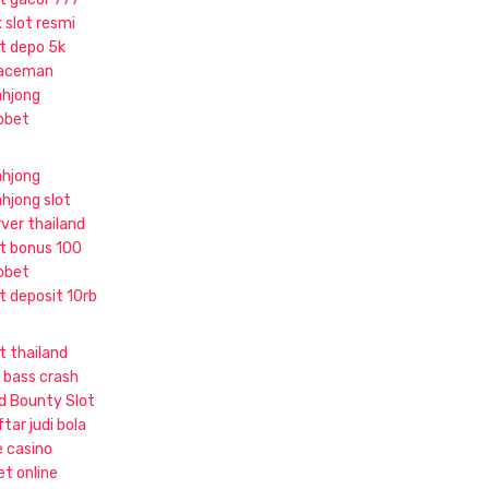
k slot resmi
ot depo 5k
aceman
hjong
obet
hjong
hjong slot
rver thailand
ot bonus 100
obet
ot deposit 10rb
t thailand
g bass crash
ld Bounty Slot
tar judi bola
e casino
et online