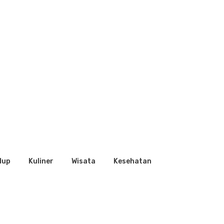
dup
Kuliner
Wisata
Kesehatan