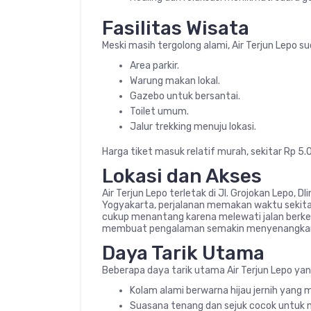
Fasilitas Wisata
Meski masih tergolong alami, Air Terjun Lepo s
Area parkir.
Warung makan lokal.
Gazebo untuk bersantai.
Toilet umum.
Jalur trekking menuju lokasi.
Harga tiket masuk relatif murah, sekitar Rp 5
Lokasi dan Akses
Air Terjun Lepo terletak di Jl. Grojokan Lepo, D
Yogyakarta, perjalanan memakan waktu sekitar
cukup menantang karena melewati jalan berk
membuat pengalaman semakin menyenangka
Daya Tarik Utama
Beberapa daya tarik utama Air Terjun Lepo y
Kolam alami berwarna hijau jernih yang 
Suasana tenang dan sejuk cocok untuk 