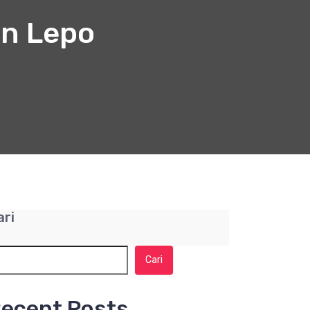
un Lepo
ari
Cari
ecent Posts