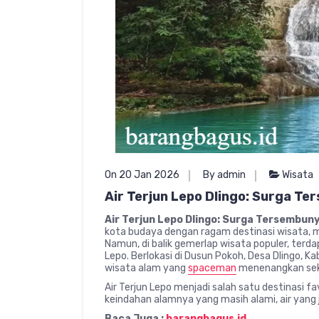
On 20 Jan 2026
By admin
Wisata
Air Terjun Lepo Dlingo: Surga Te
Air Terjun Lepo Dlingo: Surga Tersembuny
kota budaya dengan ragam destinasi wisata, mu
Namun, di balik gemerlap wisata populer, ter
Lepo. Berlokasi di Dusun Pokoh, Desa Dlingo,
wisata alam yang
spaceman
menenangkan sek
Air Terjun Lepo menjadi salah satu destinasi
keindahan alamnya yang masih alami, air yang je
Baca Juga :
barangbagus.id