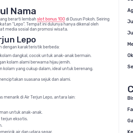
sul Nama
Ag
yang berarti lembah
slot bonus 100
di Dusun Pokoh. Seiring
Ju
tan “Lepo”. Tempat ini dulunya hanya dikenal oleh
at media sosial dan promosi wisata.
Ju
rjun Lepo
Me
jun dengan karakteristik berbeda:
Ok
n kolam dangkal, cocok untuk anak-anak bermain.
ngan kolam alami berwarna hijau jernih.
S
gan kolam yang cukup dalam, ideal untuk berenang.
i menciptakan suasana sejuk dan alami.
C
menarik di Air Terjun Lepo, antara lain:
Bi
Fa
aman untuk anak-anak.
terjun eksotis.
Ga
h.
K
mericik air dan udara segar.