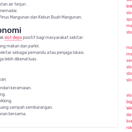
tan air terjun.
lin
 memadai.
sl
n Pinus Mangunan dan Kebun Buah Mangunan.
sp
ma
onomi
sb
pak
slot depo
positif bagi masyarakat sekitar:
ung makan dan parkir.
ma
ekitar sebagai pemandu atau penjaga lokasi.
ma
 lebih dikenal luas.
se
sl
sb
kan:
sl
ndari keramaian.
ng.
slo
kking.
bi
buang sampah sembarangan.
Wi
anan bersama.
daf
liv
rol