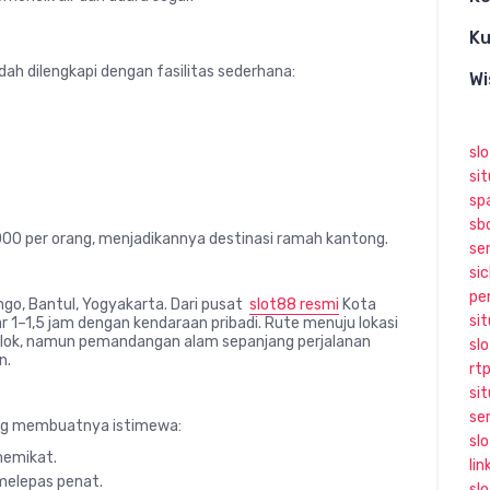
Ku
udah dilengkapi dengan fasilitas sederhana:
Wi
sl
sit
sp
sb
.000 per orang, menjadikannya destinasi ramah kantong.
se
si
pe
lingo, Bantul, Yogyakarta. Dari pusat
slot88 resmi
Kota
sit
 1–1,5 jam dengan kendaraan pribadi. Rute menuju lokasi
elok, namun pemandangan alam sepanjang perjalanan
sl
n.
rtp
sit
se
ang membuatnya istimewa:
sl
memikat.
lin
melepas penat.
sl