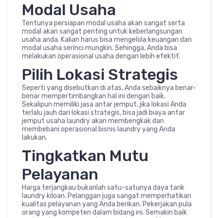
Modal Usaha
Tentunya persiapan modal usaha akan sangat serta
modal akan sangat penting untuk keberlangsungan
usaha anda. Kalian harus bisa mengelola keuangan dan
modal usaha serinci mungkin. Sehingga, Anda bisa
melakukan operasional usaha dengan lebih efektif.
Pilih Lokasi Strategis
Seperti yang disebutkan di atas, Anda sebaiknya benar-
benar mempertimbangkan hal ini dengan baik.
Sekalipun memiliki jasa antar jemput, jika lokasi Anda
terlalu jauh dari lokasi strategis, bisa jadi biaya antar
jemput usaha laundry akan membengkak dan
membebani operasional bisnis laundry yang Anda
lakukan.
Tingkatkan Mutu
Pelayanan
Harga terjangkau bukanlah satu-satunya daya tarik
laundry kiloan. Pelanggan juga sangat memperhatikan
kualitas pelayanan yang Anda berikan. Pekerjakan pula
orang yang kompeten dalam bidang ini. Semakin baik