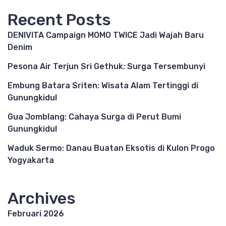
Recent Posts
DENIVITA Campaign MOMO TWICE Jadi Wajah Baru
Denim
Pesona Air Terjun Sri Gethuk: Surga Tersembunyi
Embung Batara Sriten: Wisata Alam Tertinggi di
Gunungkidul
Gua Jomblang: Cahaya Surga di Perut Bumi
Gunungkidul
Waduk Sermo: Danau Buatan Eksotis di Kulon Progo
Yogyakarta
Archives
Februari 2026