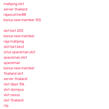
mahjong slot
server thailand
rajascatter88
bonus new member 100
slot bet 200
bonus new member
raja mahjong
slot bet kecil
situs spaceman slot
spaceman slot
spaceman
bonus new member
thailand slot
server thailand
slot depo 10k
slot olympus
slot nexus
slot thailand
rtp