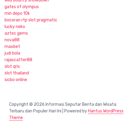
wild bounty showdown
gates of olympus
min depo 10k
bocoran rtp slot pragmatic
lucky neko
aztec gems
nova88
maxbet
judi bola
rajascatter88
slot qris
slot thailand
sicbo online
Copyright © 2026 Informasi Seputar Berita dan Wisata
Terbaru dan Populer Hari Ini | Powered by
Hantus WordPress
Theme