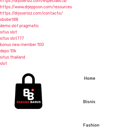
https://drjoseroiz.com/especialista/
https://www.drjeppson.com/resources
https://drjoseroiz.com/contacto/
sbobet88
demo slot pragmatic
situs slot
situs slot777
bonus new member 100
depo 10k
situs thailand
slot
S
k
Home
i
p
t
o
Bisnis
c
o
n
Fashion
t