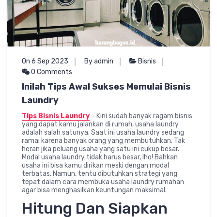
On 6 Sep 2023
By admin
Bisnis
0 Comments
Inilah Tips Awal Sukses Memulai Bisnis
Laundry
Tips Bisnis Laundry
– Kini sudah banyak ragam bisnis
yang dapat kamu jalankan di rumah, usaha laundry
adalah salah satunya. Saat ini usaha laundry sedang
ramai karena banyak orang yang membutuhkan. Tak
heran jika peluang usaha yang satu ini cukup besar.
Modal usaha laundry tidak harus besar, lho! Bahkan
usaha ini bisa kamu dirikan meski dengan modal
terbatas. Namun, tentu dibutuhkan strategi yang
tepat dalam cara membuka usaha laundry rumahan
agar bisa menghasilkan keuntungan maksimal.
Hitung Dan Siapkan