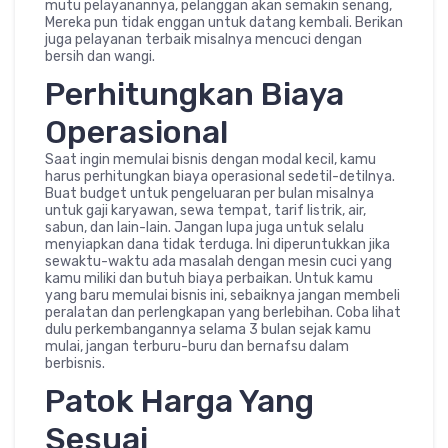
mutu pelayanannya, pelanggan akan semakin senang,
Mereka pun tidak enggan untuk datang kembali. Berikan
juga pelayanan terbaik misalnya mencuci dengan
bersih dan wangi.
Perhitungkan Biaya
Operasional
Saat ingin memulai bisnis dengan modal kecil, kamu
harus perhitungkan biaya operasional sedetil-detilnya.
Buat budget untuk pengeluaran per bulan misalnya
untuk gaji karyawan, sewa tempat, tarif listrik, air,
sabun, dan lain-lain. Jangan lupa juga untuk selalu
menyiapkan dana tidak terduga. Ini diperuntukkan jika
sewaktu-waktu ada masalah dengan mesin cuci yang
kamu miliki dan butuh biaya perbaikan. Untuk kamu
yang baru memulai bisnis ini, sebaiknya jangan membeli
peralatan dan perlengkapan yang berlebihan. Coba lihat
dulu perkembangannya selama 3 bulan sejak kamu
mulai, jangan terburu-buru dan bernafsu dalam
berbisnis.
Patok Harga Yang
Sesuai