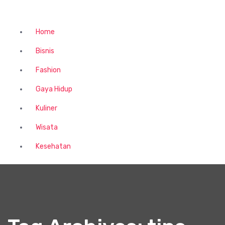
Home
Bisnis
Fashion
Gaya Hidup
Kuliner
Wisata
Kesehatan