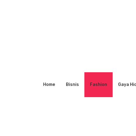
Home
Bisnis
Fashion
Gaya Hi