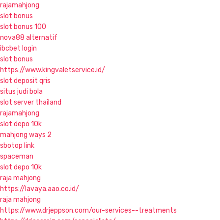
rajamahjong
slot bonus
slot bonus 100
nova88 alternatif
ibcbet login
slot bonus
https://www.kingvaletservice.id/
slot deposit qris
situs judi bola
slot server thailand
rajamahjong
slot depo 10k
mahjong ways 2
sbotop link
spaceman
slot depo 10k
raja mahjong
https://lavaya.aao.co.id/
raja mahjong
https://www.drjeppson.com/our-services--treatments