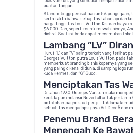
louis vuitton, yang kemudian menjadi salah sa
buatan tangan.
Standar tinggi perusahaan untuk pengerjaan, 
serta fakta bahwa setiap tas tahan api dan ke
harga tinggi tas Louis Vuitton. Kisaran biaya r
$6.000. Dan, seperti merek mewah lainnya, A
diobral. Saat ini, Anda dapat menemukan toko Lo
Lambang “LV” Diran
Huruf “L” dan “V” saling terkait yang terlihat 
Georges Vuitton, putra Louis Vuitton, pada tah
memperkuat branding bisnis kopernya yang seda
yang paling dikenal di dunia, di samping logo r
kuda Hermès, dan “G” Gucci.
Menciptakan Tas Wa
Di tahun 1930, Georges Vuitton mulai memperk
kecil. Ia pun melansir Neverfull untuk perta
botol champagne saat pergi. . Tak lama kemud
sebuah tas mengadopsi gaya Art DecoÂ dan 
Penemu Brand Beras
Menengah Ke Bawa