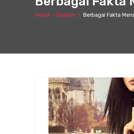
Berbagai Fakta 
Home
Fashion
Berbagai Fakta Mena