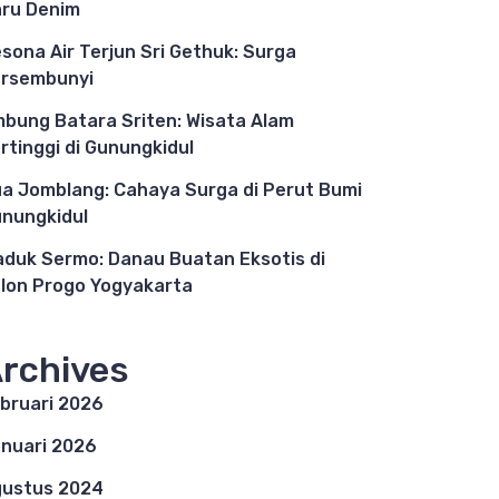
ru Denim
sona Air Terjun Sri Gethuk: Surga
rsembunyi
bung Batara Sriten: Wisata Alam
rtinggi di Gunungkidul
a Jomblang: Cahaya Surga di Perut Bumi
nungkidul
duk Sermo: Danau Buatan Eksotis di
lon Progo Yogyakarta
rchives
bruari 2026
nuari 2026
ustus 2024