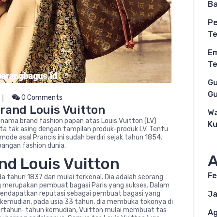
Ba
Pe
Te
Em
Te
Gu
Gu
0 Comments
rand Louis Vuitton
Wa
nama brand fashion papan atas Louis Vuitton (LV)
Ku
a tak asing dengan tampilan produk-produk LV. Tentu
mode asal Prancis ini sudah berdiri sejak tahun 1854.
bangan fashion dunia.
A
nd Louis Vuitton
Fe
da tahun 1837 dan mulai terkenal. Dia adalah seorang
g merupakan pembuat bagasi Paris yang sukses. Dalam
mendapatkan reputasi sebagai pembuat bagasi yang
Ja
 kemudian, pada usia 33 tahun, dia membuka tokonya di
Bertahun-tahun kemudian, Vuitton mulai membuat tas
Ag