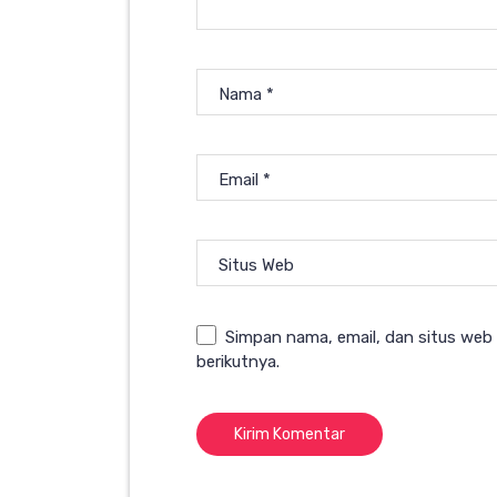
Nama
*
Email
*
Situs Web
Simpan nama, email, dan situs web
berikutnya.