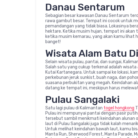
Danau Sentarum
Sebagian besar kawasan Danau Sentarum terdir
rawa gambut besar. Tempat ini cocok untuk me
pemandangan yang tidak biasa. Lokasinya ber
hektare. Ketika musim hujan, tempat ini akan t
ketika musim kemarau, yang akan kamu lihat ha
banget!
Wisata Alam Batu D
Selain wisata pulau, pantai, dan sungai, Kalim
Salah satu yang cukup terkenal adalah wisata a
Kutai Kartanegara. Untuk sampai ke lokasi, kam
perkebunan jeruk sunkist, buah naga, dan poho
suasana perbukitan yang megah. Keindahan al
datang ke tempat ini, meskipun harus melewati
Pulau Sangalaki
Satu lagi pulau di Kalimantan
togel hongkong
T
Pulau ini mempunyai pantai dengan pasir putih
tersebut sambil menikmati keindahan alunan o
laut di Pulau Sangalaki juga tidak kalah men
Untuk melihat keindahan bawah laut, kamu bis
Manta Run, Sherwood Forest, Manta Parade, Ma