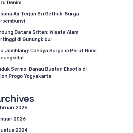
ru Denim
sona Air Terjun Sri Gethuk: Surga
rsembunyi
bung Batara Sriten: Wisata Alam
rtinggi di Gunungkidul
a Jomblang: Cahaya Surga di Perut Bumi
nungkidul
duk Sermo: Danau Buatan Eksotis di
lon Progo Yogyakarta
rchives
bruari 2026
nuari 2026
ustus 2024