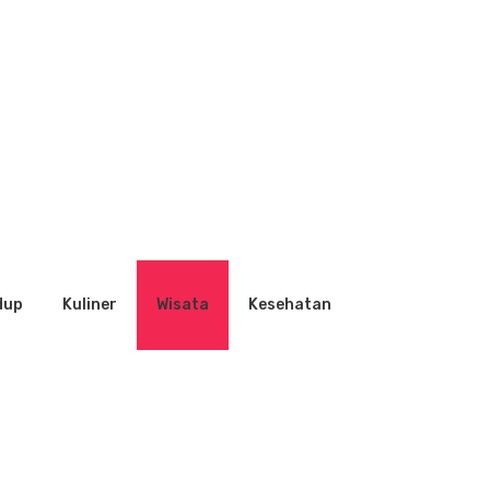
dup
Kuliner
Wisata
Kesehatan