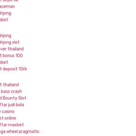
aceman
hjong
obet
hjong
hjong slot
rver thailand
ot bonus 100
obet
ot deposit 10rb
t thailand
g bass crash
ld Bounty Slot
tar judi bola
e casino
et online
ftar maxbet
ga wheel pragmatic