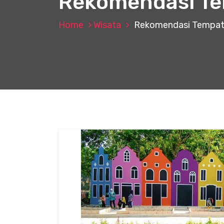
Rekomendasi Te
Home
Wisata
Rekomendasi Tempat 