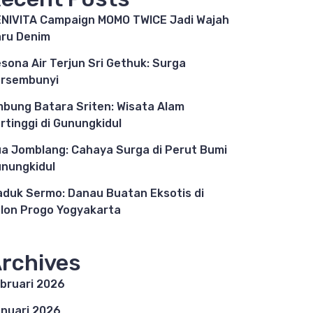
NIVITA Campaign MOMO TWICE Jadi Wajah
ru Denim
sona Air Terjun Sri Gethuk: Surga
rsembunyi
bung Batara Sriten: Wisata Alam
rtinggi di Gunungkidul
a Jomblang: Cahaya Surga di Perut Bumi
nungkidul
duk Sermo: Danau Buatan Eksotis di
lon Progo Yogyakarta
rchives
bruari 2026
nuari 2026