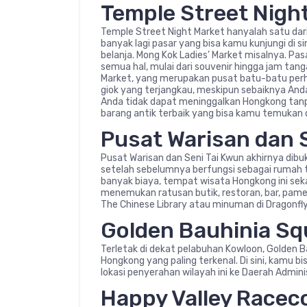
Temple Street Nigh
Temple Street Night Market hanyalah satu dari
banyak lagi pasar yang bisa kamu kunjungi di 
belanja. Mong Kok Ladies’ Market misalnya. Pasa
semua hal, mulai dari souvenir hingga jam tan
Market, yang merupakan pusat batu-batu perh
giok yang terjangkau, meskipun sebaiknya An
Anda tidak dapat meninggalkan Hongkong tanpa
barang antik terbaik yang bisa kamu temukan 
Pusat Warisan dan 
Pusat Warisan dan Seni Tai Kwun akhirnya dib
setelah sebelumnya berfungsi sebagai rumah
banyak biaya, tempat wisata Hongkong ini sek
menemukan ratusan butik, restoran, bar, pam
The Chinese Library atau minuman di Dragonf
Golden Bauhinia Sq
Terletak di dekat pelabuhan Kowloon, Golden 
Hongkong yang paling terkenal. Di sini, kamu b
lokasi penyerahan wilayah ini ke Daerah Admin
Happy Valley Racec