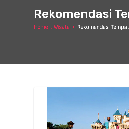
Rekomendasi Te
Home
Wisata
Rekomendasi Tempat 