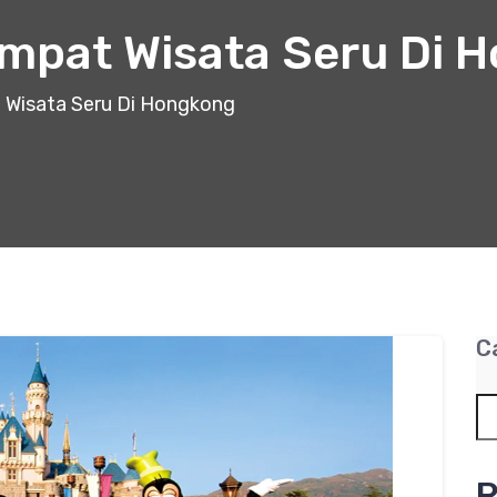
mpat Wisata Seru Di 
Wisata Seru Di Hongkong
C
R