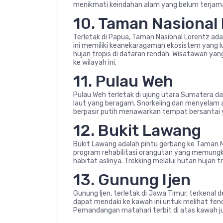
menikmati keindahan alam yang belum terjam
10. Taman Nasional
Terletak di Papua, Taman Nasional Lorentz ada
ini memiliki keanekaragaman ekosistem yang lu
hujan tropis di dataran rendah. Wisatawan yan
ke wilayah ini.
11. Pulau Weh
Pulau Weh terletak di ujung utara Sumatera da
laut yang beragam. Snorkeling dan menyelam a
berpasir putih menawarkan tempat bersantai
12. Bukit Lawang
Bukit Lawang adalah pintu gerbang ke Taman N
program rehabilitasi orangutan yang memung
habitat aslinya. Trekking melalui hutan hujan tr
13. Gunung Ijen
Gunung Ijen, terletak di Jawa Timur, terkena
dapat mendaki ke kawah ini untuk melihat fen
Pemandangan matahari terbit di atas kawah j