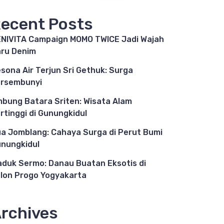
ecent Posts
NIVITA Campaign MOMO TWICE Jadi Wajah
ru Denim
sona Air Terjun Sri Gethuk: Surga
rsembunyi
bung Batara Sriten: Wisata Alam
rtinggi di Gunungkidul
a Jomblang: Cahaya Surga di Perut Bumi
nungkidul
duk Sermo: Danau Buatan Eksotis di
lon Progo Yogyakarta
rchives