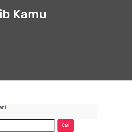
jib Kamu
ari
Cari