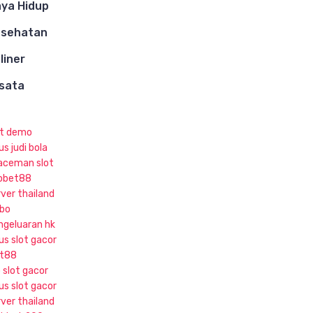
ya Hidup
esehatan
liner
sata
ot demo
us judi bola
aceman slot
obet88
rver thailand
cbo
ngeluaran hk
us slot gacor
ot88
 slot gacor
us slot gacor
rver thailand