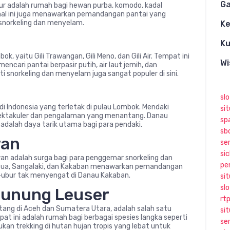
Ga
r adalah rumah bagi hewan purba, komodo, kadal
onal ini juga menawarkan pemandangan pantai yang
snorkeling dan menyelam.
K
Ku
mbok, yaitu Gili Trawangan, Gili Meno, dan Gili Air. Tempat ini
Wi
ncari pantai berpasir putih, air laut jernih, dan
i snorkeling dan menyelam juga sangat populer di sini.
sl
di Indonesia yang terletak di pulau Lombok. Mendaki
sit
ktakuler dan pengalaman yang menantang. Danau
sp
 adalah daya tarik utama bagi para pendaki.
sb
wan
se
si
wan adalah surga bagi para penggemar snorkeling dan
pe
ua, Sangalaki, dan Kakaban menawarkan pemandangan
-ubur tak menyengat di Danau Kakaban.
sit
sl
Gunung Leuser
rtp
ng di Aceh dan Sumatera Utara, adalah salah satu
sit
at ini adalah rumah bagi berbagai spesies langka seperti
se
n trekking di hutan hujan tropis yang lebat untuk