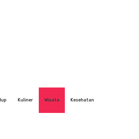
dup
Kuliner
Wisata
Kesehatan