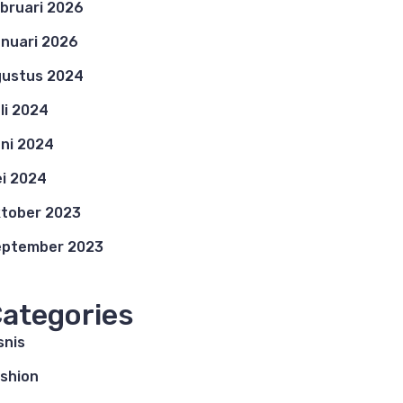
bruari 2026
nuari 2026
ustus 2024
li 2024
ni 2024
i 2024
tober 2023
eptember 2023
ategories
snis
shion