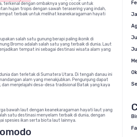
Fe
ta, terkenal dengan ombaknya yang cocok untuk
an hujan tropis dengan sawah terasering yang indah,
tempat terbaik untuk melihat keanekaragaman hayati
Ja
Ag
Ju
akan salah satu gunung berapi paling ikonik di
ung Bromo adalah salah satu yang terbaik di dunia. Laut
Ju
enjadikan tempat ini sebagai destinasi wisata alam yang
Me
Ok
dunia dan terletak di Sumatera Utara. Di tengah danau ini
mandangan alam yang menakjubkan. Pengunjung dapat
S
, dan menjelajahi desa-desa tradisional Batak yang kaya
C
urga bawah laut dengan keanekaragaman hayati laut yang
lah satu destinasi menyelam terbaik di dunia, dengan
Bi
spesies ikan serta biota laut lainnya.
Fa
 Komodo