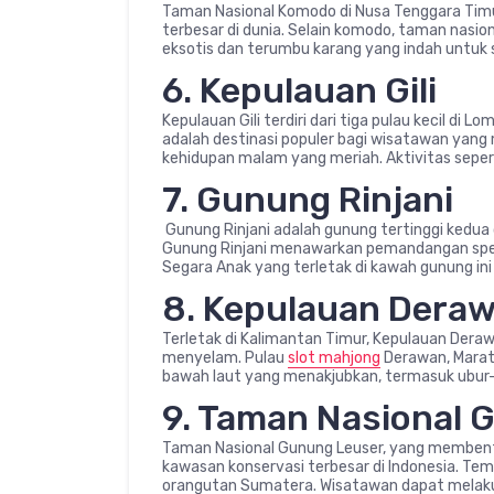
Taman Nasional Komodo di Nusa Tenggara Timu
terbesar di dunia. Selain komodo, taman nasi
eksotis dan terumbu karang yang indah untuk 
6. Kepulauan Gili
Kepulauan Gili terdiri dari tiga pulau kecil di Lo
adalah destinasi populer bagi wisatawan yang me
kehidupan malam yang meriah. Aktivitas sepert
7. Gunung Rinjani
Gunung Rinjani adalah gunung tertinggi kedua 
Gunung Rinjani menawarkan pemandangan spe
Segara Anak yang terletak di kawah gunung ini
8. Kepulauan Dera
Terletak di Kalimantan Timur, Kepulauan Dera
menyelam. Pulau
slot mahjong
Derawan, Marat
bawah laut yang menakjubkan, termasuk ubur
9. Taman Nasional 
Taman Nasional Gunung Leuser, yang membenta
kawasan konservasi terbesar di Indonesia. Temp
orangutan Sumatera. Wisatawan dapat melakuka