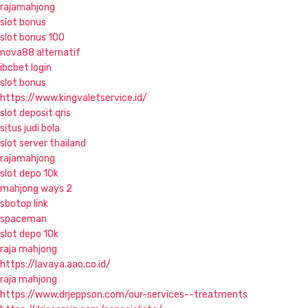
rajamahjong
slot bonus
slot bonus 100
nova88 alternatif
ibcbet login
slot bonus
https://www.kingvaletservice.id/
slot deposit qris
situs judi bola
slot server thailand
rajamahjong
slot depo 10k
mahjong ways 2
sbotop link
spaceman
slot depo 10k
raja mahjong
https://lavaya.aao.co.id/
raja mahjong
https://www.drjeppson.com/our-services--treatments