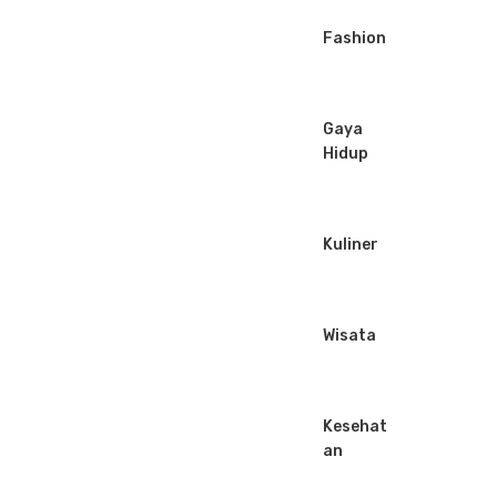
n
Fashion
t
e
n
t
Gaya
Hidup
Kuliner
Wisata
Kesehat
an