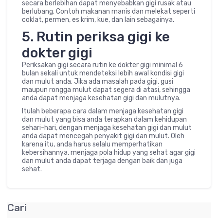
secara berlebihan dapat menyebabkan gigi rusak atau
berlubang. Contoh makanan manis dan melekat seperti
coklat, permen, es krim, kue, dan lain sebagainya.
5. Rutin periksa gigi ke
dokter gigi
Periksakan gigi secara rutin ke dokter gigi minimal 6
bulan sekali untuk mendeteksi lebih awal kondisi gigi
dan mulut anda. Jika ada masalah pada gigi, gusi
maupun rongga mulut dapat segera di atasi, sehingga
anda dapat menjaga kesehatan gigi dan mulutnya.
Itulah beberapa cara dalam menjaga kesehatan gigi
dan mulut yang bisa anda terapkan dalam kehidupan
sehari-hari, dengan menjaga kesehatan gigi dan mulut
anda dapat mencegah penyakit gigi dan mulut. Oleh
karena itu, anda harus selalu memperhatikan
kebersihannya, menjaga pola hidup yang sehat agar gigi
dan mulut anda dapat terjaga dengan baik dan juga
sehat.
Cari