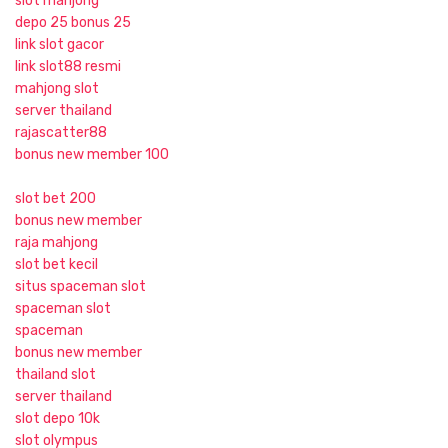
slot mahjong
depo 25 bonus 25
link slot gacor
link slot88 resmi
mahjong slot
server thailand
rajascatter88
bonus new member 100
slot bet 200
bonus new member
raja mahjong
slot bet kecil
situs spaceman slot
spaceman slot
spaceman
bonus new member
thailand slot
server thailand
slot depo 10k
slot olympus