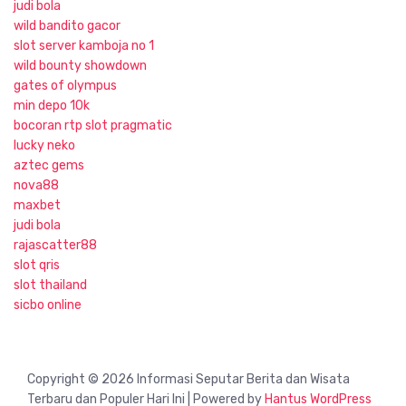
judi bola
wild bandito gacor
slot server kamboja no 1
wild bounty showdown
gates of olympus
min depo 10k
bocoran rtp slot pragmatic
lucky neko
aztec gems
nova88
maxbet
judi bola
rajascatter88
slot qris
slot thailand
sicbo online
Copyright © 2026 Informasi Seputar Berita dan Wisata
Terbaru dan Populer Hari Ini | Powered by
Hantus WordPress