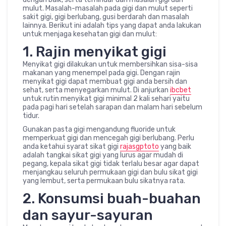
mulut. Masalah-masalah pada gigi dan mulut seperti
sakit gigi, gigi berlubang, gusi berdarah dan masalah
lainnya. Berikut ini adalah tips yang dapat anda lakukan
untuk menjaga kesehatan gigi dan mulut:
1. Rajin menyikat gigi
Menyikat gigi dilakukan untuk membersihkan sisa-sisa
makanan yang menempel pada gigi. Dengan rajin
menyikat gigi dapat membuat gigi anda bersih dan
sehat, serta menyegarkan mulut. Di anjurkan
ibcbet
untuk rutin menyikat gigi minimal 2 kali sehari yaitu
pada pagi hari setelah sarapan dan malam hari sebelum
tidur.
Gunakan pasta gigi mengandung fluoride untuk
memperkuat gigi dan mencegah gigi berlubang. Perlu
anda ketahui syarat sikat gigi
rajasgptoto
yang baik
adalah tangkai sikat gigi yang lurus agar mudah di
pegang, kepala sikat gigi tidak terlalu besar agar dapat
menjangkau seluruh permukaan gigi dan bulu sikat gigi
yang lembut, serta permukaan bulu sikatnya rata.
2. Konsumsi buah-buahan
dan sayur-sayuran