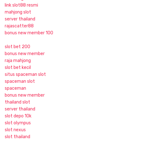
link slot88 resmi
mahjong slot
server thailand
rajascatter88
bonus new member 100
slot bet 200
bonus new member
raja mahjong
slot bet kecil
situs spaceman slot
spaceman slot
spaceman
bonus new member
thailand slot
server thailand
slot depo 10k
slot olympus
slot nexus
slot thailand