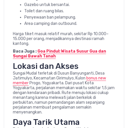
Gazebo untuk bersantai.
Toilet dan ruang bilas.
Penyewaan ban pelampung.
Area camping dan outbound.
Harga tiket masuk relatif murah, sekitar Rp 10.000–
15.000 per orang, menjadikannya destinasi ramah
kantong.
Baca Juga :
Goa Pindul: Wisata Susur Gua dan
Sungai Bawah Tanah
Lokasi dan Akses
Sungai Mudal terletak di Dusun Banyunganti, Desa
Jatimulyo, Kecamatan Girimulyo, Kulon
bonus new
member
Progo, Yogyakarta. Dari pusat Kota
Yogyakarta, perjalanan memakan waktu sekitar 1,5 jam
dengan kendaraan pribadi. Rute menuju lokasi cukup
menantang karena melewati jalan berkelok di
perbukitan, namun pemandangan alam sepanjang
perjalanan membuat pengalaman semakin
menyenangkan.
Daya Tarik Utama