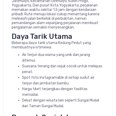
Jatimulyo, Kecamatan Girimulyo, Kulon Progo,
Yogyakarta. Dari pusat Kota Yogyakarta, perjalanan
memakan waktu sekitar 1,5 jam dengan kendaraan
pribadi. Rute menuju lokasi cukup menantang karena
melewati jalan berkelok di perbukitan, namun
pemandangan alam sepanjang perjalanan membuat
pengalaman semakin menyenangkan.
Daya Tarik Utama
Beberapa daya tarik utama Kedung Pedut yang
membuatnya istimewa:
Air terjun dua warna yang unik dan jarang
ditemui.
Suasana tenang dan sejuk cocok untuk melepas
penat.
Spot foto instagramable di setiap sudut air
terjun dan jembatan bambu.
Harga tiket terjangkau dengan fasilitas
memadai.
Dekat dengan wisata lain seperti Sungai Mudal
dan Taman Sungai Mudal.