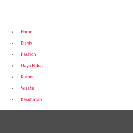
Home
Bisnis
Fashion
Gaya Hidup
Kuliner
Wisata
Kesehatan