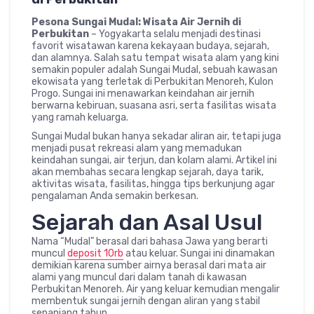
Pesona Sungai Mudal: Wisata Air Jernih di
Perbukitan
– Yogyakarta selalu menjadi destinasi
favorit wisatawan karena kekayaan budaya, sejarah,
dan alamnya. Salah satu tempat wisata alam yang kini
semakin populer adalah Sungai Mudal, sebuah kawasan
ekowisata yang terletak di Perbukitan Menoreh, Kulon
Progo. Sungai ini menawarkan keindahan air jernih
berwarna kebiruan, suasana asri, serta fasilitas wisata
yang ramah keluarga.
Sungai Mudal bukan hanya sekadar aliran air, tetapi juga
menjadi pusat rekreasi alam yang memadukan
keindahan sungai, air terjun, dan kolam alami. Artikel ini
akan membahas secara lengkap sejarah, daya tarik,
aktivitas wisata, fasilitas, hingga tips berkunjung agar
pengalaman Anda semakin berkesan.
Sejarah dan Asal Usul
Nama “Mudal” berasal dari bahasa Jawa yang berarti
muncul
deposit 10rb
atau keluar. Sungai ini dinamakan
demikian karena sumber airnya berasal dari mata air
alami yang muncul dari dalam tanah di kawasan
Perbukitan Menoreh. Air yang keluar kemudian mengalir
membentuk sungai jernih dengan aliran yang stabil
sepanjang tahun.