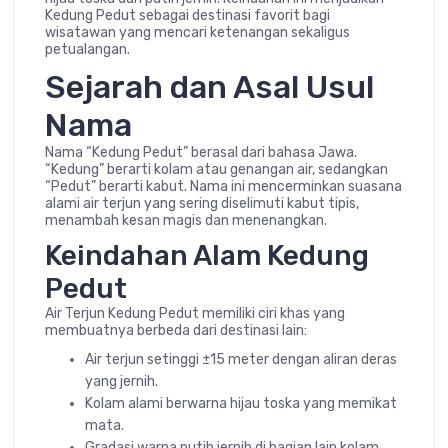
Kedung Pedut sebagai destinasi favorit bagi
wisatawan yang mencari ketenangan sekaligus
petualangan.
Sejarah dan Asal Usul
Nama
Nama “Kedung Pedut” berasal dari bahasa Jawa.
“Kedung” berarti kolam atau genangan air, sedangkan
“Pedut” berarti kabut. Nama ini mencerminkan suasana
alami air terjun yang sering diselimuti kabut tipis,
menambah kesan magis dan menenangkan.
Keindahan Alam Kedung
Pedut
Air Terjun Kedung Pedut memiliki ciri khas yang
membuatnya berbeda dari destinasi lain:
Air terjun setinggi ±15 meter dengan aliran deras
yang jernih.
Kolam alami berwarna hijau toska yang memikat
mata.
Gradasi warna putih jernih di bagian lain kolam,