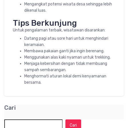
Mengangkat potensi wisata desa sehingga lebih
dikenal luas.
Tips Berkunjung
Untuk pengalaman terbaik, wisatawan disarankan:
Datang pagi atau sore hari untuk menghindari
keramaian.
Membawa pakaian ganti jika ingin berenang.
Menggunakan alas kaki nyaman untuk trekking.
Menjaga kebersihan dengan tidak membuang
sampah sembarangan.
Menghormati aturan lokal demi kenyamanan
bersama.
Cari
Cari