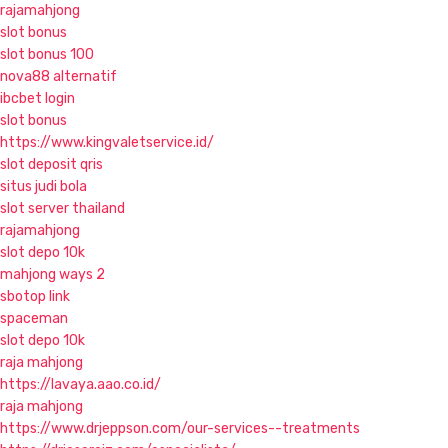
rajamahjong
slot bonus
slot bonus 100
nova88 alternatif
ibcbet login
slot bonus
https://www.kingvaletservice.id/
slot deposit qris
situs judi bola
slot server thailand
rajamahjong
slot depo 10k
mahjong ways 2
sbotop link
spaceman
slot depo 10k
raja mahjong
https://lavaya.aao.co.id/
raja mahjong
https://www.drjeppson.com/our-services--treatments