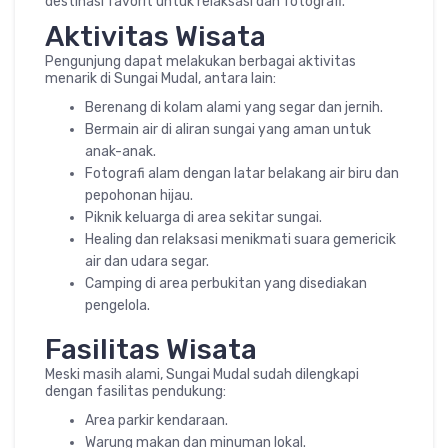
destinasi favorit untuk relaksasi dan fotografi.
Aktivitas Wisata
Pengunjung dapat melakukan berbagai aktivitas
menarik di Sungai Mudal, antara lain:
Berenang di kolam alami yang segar dan jernih.
Bermain air di aliran sungai yang aman untuk
anak-anak.
Fotografi alam dengan latar belakang air biru dan
pepohonan hijau.
Piknik keluarga di area sekitar sungai.
Healing dan relaksasi menikmati suara gemericik
air dan udara segar.
Camping di area perbukitan yang disediakan
pengelola.
Fasilitas Wisata
Meski masih alami, Sungai Mudal sudah dilengkapi
dengan fasilitas pendukung:
Area parkir kendaraan.
Warung makan dan minuman lokal.