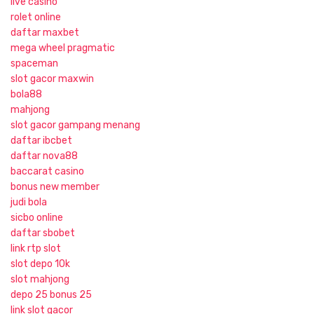
live casino
rolet online
daftar maxbet
mega wheel pragmatic
spaceman
slot gacor maxwin
bola88
mahjong
slot gacor gampang menang
daftar ibcbet
daftar nova88
baccarat casino
bonus new member
judi bola
sicbo online
daftar sbobet
link rtp slot
slot depo 10k
slot mahjong
depo 25 bonus 25
link slot gacor