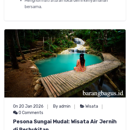
Menghormati aturan lokal demi kenyamanan
bersama.
On 20 Jan 2026
By admin
Wisata
0 Comments
Pesona Sungai Mudal: Wisata Air Jernih
di Perbukitan