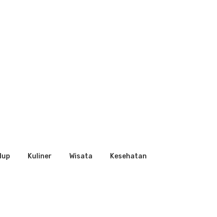
dup
Kuliner
Wisata
Kesehatan