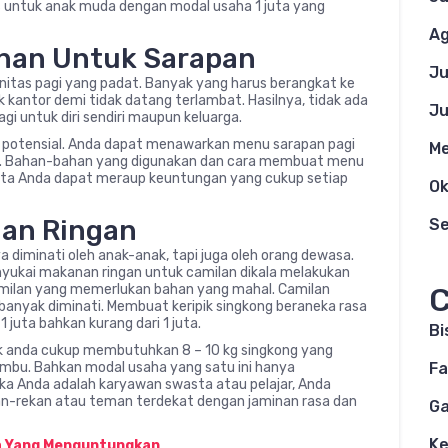
nis untuk anak muda dengan modal usaha 1 juta yang
Ag
nan Untuk Sarapan
Ju
tinitas pagi yang padat. Banyak yang harus berangkat ke
antor demi tidak datang terlambat. Hasilnya, tidak ada
Ju
i untuk diri sendiri maupun keluarga.
at potensial. Anda dapat menawarkan menu sarapan pagi
Me
ing. Bahan-bahan yang digunakan dan cara membuat menu
 juta Anda dapat meraup keuntungan yang cukup setiap
Ok
nan Ringan
S
a diminati oleh anak-anak, tapi juga oleh orang dewasa.
enyukai makanan ringan untuk camilan dikala melakukan
 camilan yang memerlukan bahan yang mahal. Camilan
C
banyak diminati. Membuat keripik singkong beraneka rasa
1 juta bahkan kurang dari 1 juta.
Bi
k anda cukup membutuhkan 8 – 10 kg singkong yang
umbu. Bahkan modal usaha yang satu ini hanya
Fa
Ika Anda adalah karyawan swasta atau pelajar, Anda
n-rekan atau teman terdekat dengan jaminan rasa dan
Ga
K
wa Yang Menguntungkan