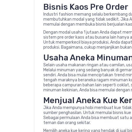
Bisnis Kaos Pre Order
Industri fashion memang selalu berkembang d
membutuhkan modal yang tidak sedikit. Jika An
memulai dengan membuka bisnis berjualan kaos
Dengan modal usaha 1 jutaan Anda dapat memu
sistem pre order kaos atau busana lain hanya 
Untuk memperkecil biaya produksi, Anda dapa
produksi. Bagaimana, cukup menjanjikan buka
Usaha Aneka Minuman
Selain usaha makanan ringan atau camilan, us
Melalui minuman yang sedang banyak di gemar
sendiri. Anda bisa mulai menciptakan trend min
tengah maraknya beraneka ragam minuman kopi
beberapa campuran bahan lain seperti coklat,
minuman kekinian, Anda bisa memulai dengan m
Menjual Aneka Kue Ke
Jika Anda mempunya hobi membuat kue tidak 
sumber penghasilan. Untuk memulai bisnis kue 
Sebagai permulaan Anda bisa membuat satu at
teman dan orang sekitar.
Memilih aneka kue kering yang hendak di jual b