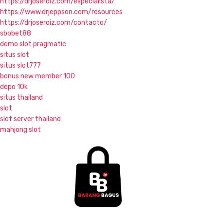
https://drjoseroiz.com/especialista/
https://www.drjeppson.com/resources
https://drjoseroiz.com/contacto/
sbobet88
demo slot pragmatic
situs slot
situs slot777
bonus new member 100
depo 10k
situs thailand
slot
slot server thailand
mahjong slot
S
k
i
p
t
o
c
o