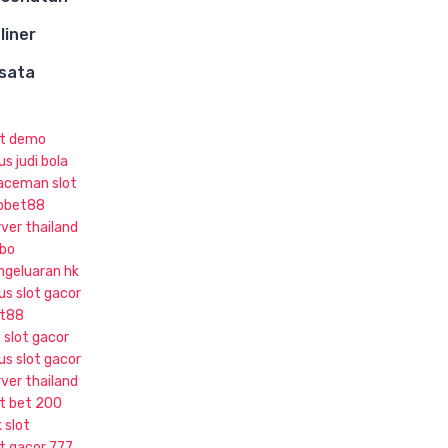
liner
sata
ot demo
us judi bola
aceman slot
obet88
rver thailand
cbo
ngeluaran hk
us slot gacor
ot88
 slot gacor
us slot gacor
rver thailand
ot bet 200
k slot
ot gacor 777