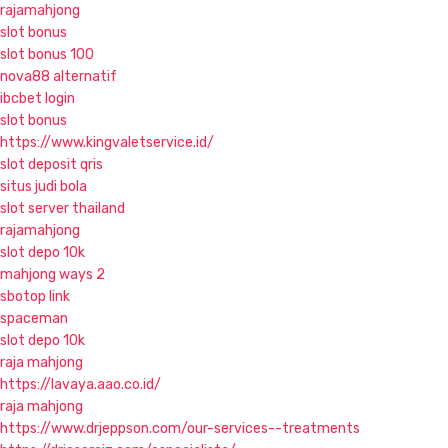
rajamahjong
slot bonus
slot bonus 100
nova88 alternatif
ibcbet login
slot bonus
https://www.kingvaletservice.id/
slot deposit qris
situs judi bola
slot server thailand
rajamahjong
slot depo 10k
mahjong ways 2
sbotop link
spaceman
slot depo 10k
raja mahjong
https://lavaya.aao.co.id/
raja mahjong
https://www.drjeppson.com/our-services--treatments