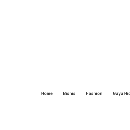
Home
Bisnis
Fashion
Gaya Hi