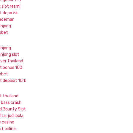
k slot resmi
ot depo 5k
aceman
hjong
obet
hjong
hjong slot
rver thailand
ot bonus 100
obet
ot deposit 10rb
t thailand
g bass crash
ld Bounty Slot
tar judi bola
e casino
et online