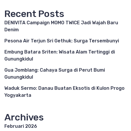
Recent Posts
DENIVITA Campaign MOMO TWICE Jadi Wajah Baru
Denim
Pesona Air Terjun Sri Gethuk: Surga Tersembunyi
Embung Batara Sriten: Wisata Alam Tertinggi di
Gunungkidul
Gua Jomblang: Cahaya Surga di Perut Bumi
Gunungkidul
Waduk Sermo: Danau Buatan Eksotis di Kulon Progo
Yogyakarta
Archives
Februari 2026