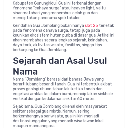
Kabupaten Gunungkidul. Gua ini terkenal dengan
fenomena “cahaya surga” atau heaven light, yaitu
sinar matahari yang menembus celah gua dan
menciptakan panorama spektakuler.
Keindahan Gua Jomblang bukan hanya
slot 25
terletak
pada fenomena cahaya surga, tetapi juga pada
keunikan ekosistem hutan purba di dasar gua. Artikel ini
akan membahas secara lengkap sejarah, keindahan,
daya tarik, aktivitas wisata, fasilitas, hingga tips
berkunjung ke Gua Jomblang.
Sejarah dan Asal Usul
Nama
Nama “Jomblang” berasal dari bahasa Jawa yang
berarti lubang besar di tanah. Gua ini terbentuk akibat
proses geologi ribuan tahun lalu ketika tanah dan
vegetasi amblas ke dalam bumi, menciptakan sinkhole
vertikal dengan kedalaman sekitar 60 meter.
Sejak lama, Gua Jomblang dikenal oleh masyarakat
sekitar sebagai gua mistis. Namun, seiring
berkembangnya pariwisata, gua ini kini menjadi
destinasi unggulan yang menarik wisatawan lokal
maupun mancanegara.