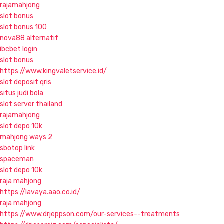
rajamahjong
slot bonus
slot bonus 100
nova88 alternatif
ibcbet login
slot bonus
https://www.kingvaletservice.id/
slot deposit qris
situs judi bola
slot server thailand
rajamahjong
slot depo 10k
mahjong ways 2
sbotop link
spaceman
slot depo 10k
raja mahjong
https://lavaya.aao.co.id/
raja mahjong
https://www.drjeppson.com/our-services--treatments