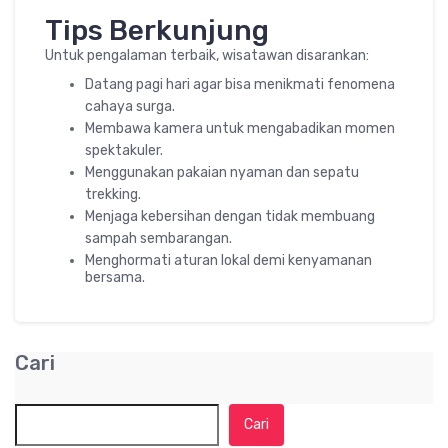
Tips Berkunjung
Untuk pengalaman terbaik, wisatawan disarankan:
Datang pagi hari agar bisa menikmati fenomena
cahaya surga.
Membawa kamera untuk mengabadikan momen
spektakuler.
Menggunakan pakaian nyaman dan sepatu
trekking.
Menjaga kebersihan dengan tidak membuang
sampah sembarangan.
Menghormati aturan lokal demi kenyamanan
bersama.
Cari
Cari