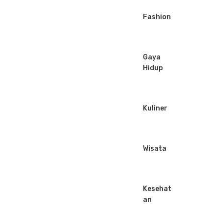
n
Fashion
t
e
n
t
Gaya
Hidup
Kuliner
Wisata
Kesehat
an