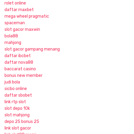
rolet online
daftar maxbet
mega wheel pragmatic
spaceman
slot gacor maxwin
bola88
mahjong
slot gacor gampang menang
daftar ibcbet
daftar nova88
baccarat casino
bonus new member
judi bola
sicbo online
daftar sbobet
link rtp slot
slot depo 10k
slot mahjong
depo 25 bonus 25
link slot gacor