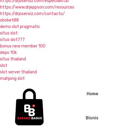
https://drjoseroiz.com/especialista/
https://www.drjeppson.com/resources
https://drjoseroiz.com/contacto/
sbobet88
demo slot pragmatic
situs slot
situs slot777
bonus new member 100
depo 10k
situs thailand
slot
slot server thailand
mahjong slot
S
k
Home
i
p
t
o
Bisnis
c
o