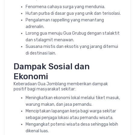
Fenomena cahaya surga yang mendunia.
Hutan purba di dasar gua yang unik dan terisolasi.
Pengalaman rappelling yang menantang
adrenalin.
Lorong gua menuju Gua Grubug dengan stalaktit
dan stalagmit menawan.
Suasana mistis dan eksotis yang jarang ditemui
di destinasi lain.
Dampak Sosial dan
Ekonomi
Keberadaan Gua Jomblang memberikan dampak
positif bagi masyarakat sekitar:
Meningkatkan ekonomi lokal melalui tiket masuk,
warung makan, dan jasa pemandu.
Menciptakan lapangan kerja bagi warga sekitar
sebagai penjaga lokasi atau pemandu wisata.
Mengangkat potensi wisata desa sehingga lebih
dikenal luas.