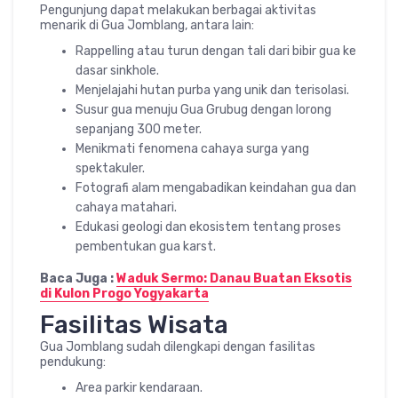
Pengunjung dapat melakukan berbagai aktivitas
menarik di Gua Jomblang, antara lain:
Rappelling atau turun dengan tali dari bibir gua ke
dasar sinkhole.
Menjelajahi hutan purba yang unik dan terisolasi.
Susur gua menuju Gua Grubug dengan lorong
sepanjang 300 meter.
Menikmati fenomena cahaya surga yang
spektakuler.
Fotografi alam mengabadikan keindahan gua dan
cahaya matahari.
Edukasi geologi dan ekosistem tentang proses
pembentukan gua karst.
Baca Juga :
Waduk Sermo: Danau Buatan Eksotis
di Kulon Progo Yogyakarta
Fasilitas Wisata
Gua Jomblang sudah dilengkapi dengan fasilitas
pendukung:
Area parkir kendaraan.