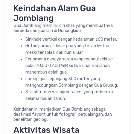
Keindahan Alam Gua
Jomblang
Gua Jomblang memiliki ciri khas yang membuatnya
berbeda dari gua lain di Gunungkidul:
Sinkhole vertikal dengan kedalaman ±60 meter.
Hutan purba di dasar gua yang tetap lestari
meski terisolasi dari dunia luar.
Fenomena cahaya surga yang muncul sekitar
pukul 10.00–12.00 WIB ketika sinar matahari
menembus celah gua.
Lorong gua sepanjang 300 meter yang
menghubungkan Jomblang dengan Gua Grubug.
Stalaktit dan stalagmit alami yang terbentuk
selama ribuan tahun.
Keindahan ini menjadikan Gua Jomblang sebagai
destinasi favorit untuk fotografi, petualangan, dan
penelitian geologi.
Aktivitas Wisata