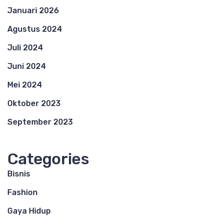
Januari 2026
Agustus 2024
Juli 2024
Juni 2024
Mei 2024
Oktober 2023
September 2023
Categories
Bisnis
Fashion
Gaya Hidup