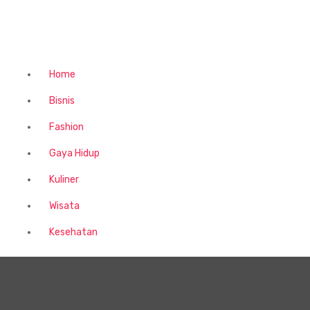
Home
Bisnis
Fashion
Gaya Hidup
Kuliner
Wisata
Kesehatan