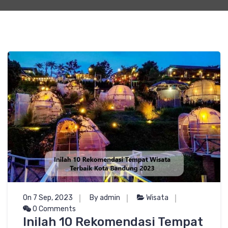
On 7 Sep, 2023
By admin
Wisata
0 Comments
Inilah 10 Rekomendasi Tempat