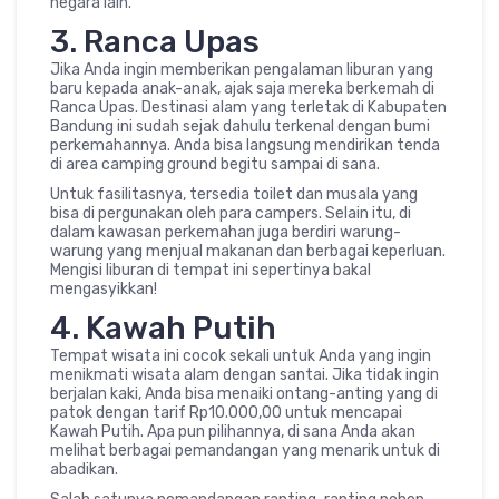
negara lain.
3. Ranca Upas
Jika Anda ingin memberikan pengalaman liburan yang
baru kepada anak-anak, ajak saja mereka berkemah di
Ranca Upas. Destinasi alam yang terletak di Kabupaten
Bandung ini sudah sejak dahulu terkenal dengan bumi
perkemahannya. Anda bisa langsung mendirikan tenda
di area camping ground begitu sampai di sana.
Untuk fasilitasnya, tersedia toilet dan musala yang
bisa di pergunakan oleh para campers. Selain itu, di
dalam kawasan perkemahan juga berdiri warung-
warung yang menjual makanan dan berbagai keperluan.
Mengisi liburan di tempat ini sepertinya bakal
mengasyikkan!
4. Kawah Putih
Tempat wisata ini cocok sekali untuk Anda yang ingin
menikmati wisata alam dengan santai. Jika tidak ingin
berjalan kaki, Anda bisa menaiki ontang-anting yang di
patok dengan tarif Rp10.000,00 untuk mencapai
Kawah Putih. Apa pun pilihannya, di sana Anda akan
melihat berbagai pemandangan yang menarik untuk di
abadikan.