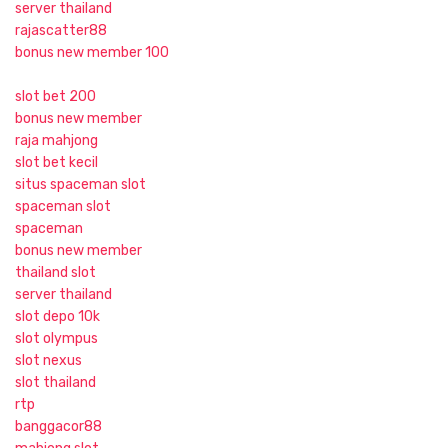
server thailand
rajascatter88
bonus new member 100
slot bet 200
bonus new member
raja mahjong
slot bet kecil
situs spaceman slot
spaceman slot
spaceman
bonus new member
thailand slot
server thailand
slot depo 10k
slot olympus
slot nexus
slot thailand
rtp
banggacor88