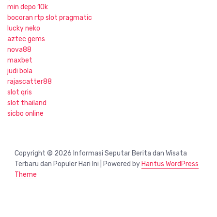
min depo 10k
bocoran rtp slot pragmatic
lucky neko
aztec gems
nova88
maxbet
judi bola
rajascatter88
slot qris
slot thailand
sicbo online
Copyright © 2026 Informasi Seputar Berita dan Wisata
Terbaru dan Populer Hari Ini | Powered by
Hantus WordPress
Theme