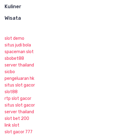
Kuliner
Wisata
slot demo
situs judi bola
spaceman slot
sbobet88
server thailand
sicbo
pengeluaran hk
situs slot gacor
slot88
rtp slot gacor
situs slot gacor
server thailand
slot bet 200
link slot
slot gacor 777