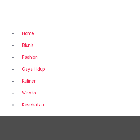
Home
Bisnis
Fashion
Gaya Hidup
Kuliner
Wisata
Kesehatan