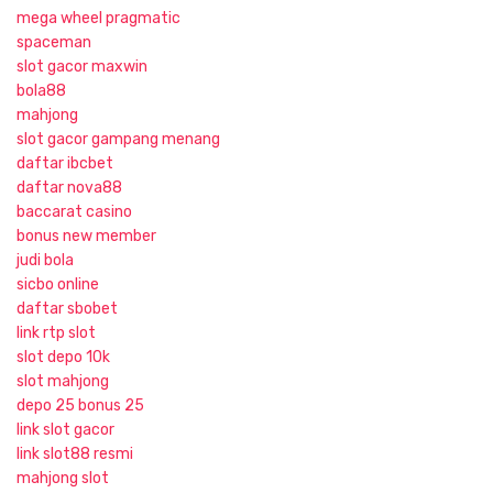
mega wheel pragmatic
spaceman
slot gacor maxwin
bola88
mahjong
slot gacor gampang menang
daftar ibcbet
daftar nova88
baccarat casino
bonus new member
judi bola
sicbo online
daftar sbobet
link rtp slot
slot depo 10k
slot mahjong
depo 25 bonus 25
link slot gacor
link slot88 resmi
mahjong slot