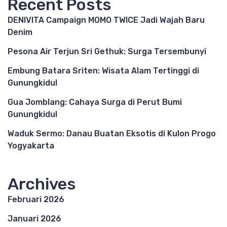
Recent Posts
DENIVITA Campaign MOMO TWICE Jadi Wajah Baru
Denim
Pesona Air Terjun Sri Gethuk: Surga Tersembunyi
Embung Batara Sriten: Wisata Alam Tertinggi di
Gunungkidul
Gua Jomblang: Cahaya Surga di Perut Bumi
Gunungkidul
Waduk Sermo: Danau Buatan Eksotis di Kulon Progo
Yogyakarta
Archives
Februari 2026
Januari 2026