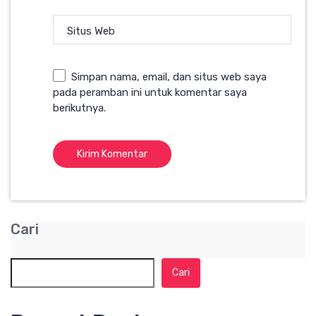
Situs Web
Simpan nama, email, dan situs web saya
pada peramban ini untuk komentar saya
berikutnya.
Cari
Cari