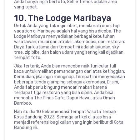
Anda hanya ingin berfoto, Selfie Trends adalah area
yang tepat.
10. The Lodge Maribaya
Untuk Anda yang tak ingin ribet, menikmati one stop
vacation di Maribaya adalah hal yang bisa dicoba. The
Lodge Maribaya menyediakan berbagai kebutuhan
wisatawan, mulai dari atraksi, akomodasi, dan restoran.
Daya tarik utama dari tempat ini adalah ayunan, sky
tree, zip bike, dan balon udara yang sering kali dijadikan
tempat foto.
Jika tertarik, Anda bisa mencoba naik funicular full
kaca untuk melihat pemandangan dari atas ketinggian.
Kemudian, jika ingin menginap, tempat ini menyediakan
beberapa tenda glamping sebagai akomodasi. Di sini,
Anda tak perlu bingung mencari makan karena
terdapat tiga restoran yang bisa dipilih. Anda bisa
mencoba The Pines Cafe, Dapur Hawu, atau Omah
Bamboo.
Nah itu dia 10 Rekomendasi Tempat Wisata Terbaik
Kota Bandung 2023. Semoga artikel di atas bisa
menjadi referensi bagi kalian yang ingin berlibur di Kota
Bandung ini.