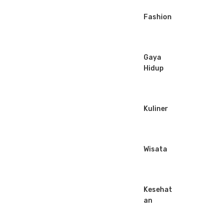
n
Fashion
t
e
n
t
Gaya
Hidup
Kuliner
Wisata
Kesehat
an