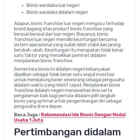
Bisnis waralaba luar negeri
Bisnis waralaba didalam negeri
Adapun, bisnis franchise luar negeri mengacu terhadap
brand dagang atau product bisnis franchise yang
berasal berasal dari luar negeri. Biasanya, bisnis
franchise luar negeri memiliki keuntungan bersama
sistem operasional yang sudah lebih stabil dan jarang
berubah-ubah. Keuntungan itu merupakan tidak benar
satu faktor yang menaikkan peminat didalam
menjalankan bisnis franchise.
Sementara bisnis ini didalam negeri kebanyakan
dijadikan sebagai tidak benar satu wujud investasi
untuk mendukung karier seseorang sebagai pengusaha
didalam waktu yang relatif cepat. Menjalankan bisnis
franchise didalam negeri menawarkan ilmu serta
pengalaman baik bagi pemula didalam pilih langkah
bisnis yang optimal untuk pengembangan diri sebagai
pengusaha di era depan.
Baca Juga :
Rekomendasi Ide Bisnis Dengan Modal
Usaha 1 Juta
Pertimbangan didalam