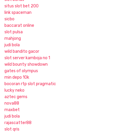
situs slot bet 200
link spaceman
sicbo
baccarat online
slot pulsa
mahjong
judi bola
wild bandito gacor
slot server kamboja no 1
wild bounty showdown
gates of olympus
min depo 10k
bocoran rtp slot pragmatic
lucky neko
aztec gems
nova88
maxbet
judi bola
rajascatter88
slot qris