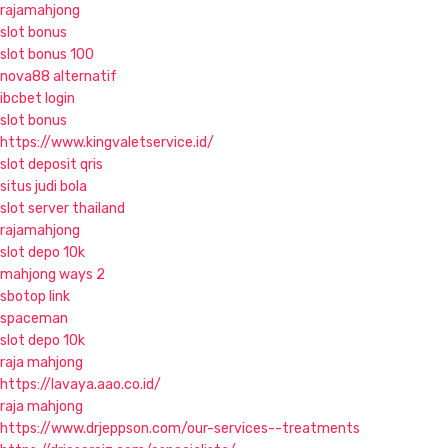
rajamahjong
slot bonus
slot bonus 100
nova88 alternatif
ibcbet login
slot bonus
https://www.kingvaletservice.id/
slot deposit qris
situs judi bola
slot server thailand
rajamahjong
slot depo 10k
mahjong ways 2
sbotop link
spaceman
slot depo 10k
raja mahjong
https://lavaya.aao.co.id/
raja mahjong
https://www.drjeppson.com/our-services--treatments