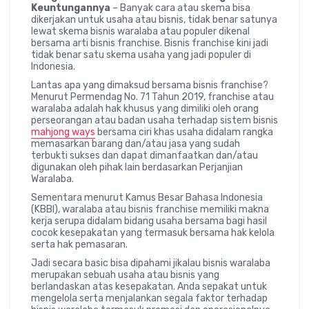
Keuntungannya
– Banyak cara atau skema bisa
dikerjakan untuk usaha atau bisnis, tidak benar satunya
lewat skema bisnis waralaba atau populer dikenal
bersama arti bisnis franchise. Bisnis franchise kini jadi
tidak benar satu skema usaha yang jadi populer di
Indonesia.
Lantas apa yang dimaksud bersama bisnis franchise?
Menurut Permendag No. 71 Tahun 2019, franchise atau
waralaba adalah hak khusus yang dimiliki oleh orang
perseorangan atau badan usaha terhadap sistem bisnis
mahjong ways
bersama ciri khas usaha didalam rangka
memasarkan barang dan/atau jasa yang sudah
terbukti sukses dan dapat dimanfaatkan dan/atau
digunakan oleh pihak lain berdasarkan Perjanjian
Waralaba.
Sementara menurut Kamus Besar Bahasa Indonesia
(KBBI), waralaba atau bisnis franchise memiliki makna
kerja serupa didalam bidang usaha bersama bagi hasil
cocok kesepakatan yang termasuk bersama hak kelola
serta hak pemasaran.
Jadi secara basic bisa dipahami jikalau bisnis waralaba
merupakan sebuah usaha atau bisnis yang
berlandaskan atas kesepakatan. Anda sepakat untuk
mengelola serta menjalankan segala faktor terhadap