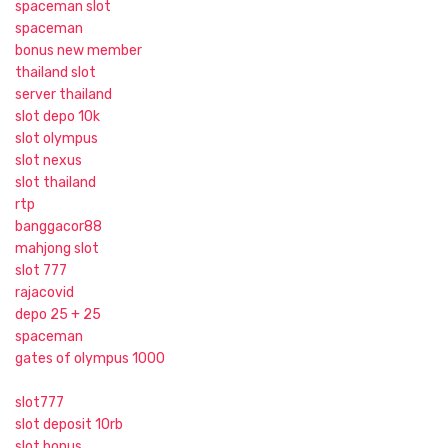
spaceman slot
spaceman
bonus new member
thailand slot
server thailand
slot depo 10k
slot olympus
slot nexus
slot thailand
rtp
banggacor88
mahjong slot
slot 777
rajacovid
depo 25 + 25
spaceman
gates of olympus 1000
slot777
slot deposit 10rb
slot bonus