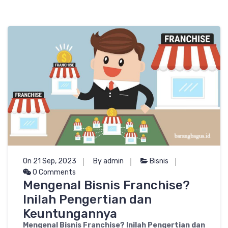
On 21 Sep, 2023
By admin
Bisnis
0 Comments
Mengenal Bisnis Franchise?
Inilah Pengertian dan
Keuntungannya
Mengenal Bisnis Franchise? Inilah Pengertian dan