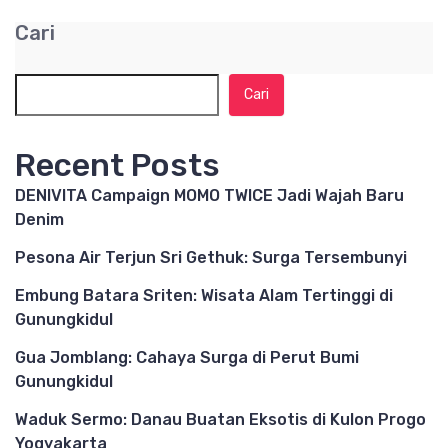
Cari
Cari
Recent Posts
DENIVITA Campaign MOMO TWICE Jadi Wajah Baru
Denim
Pesona Air Terjun Sri Gethuk: Surga Tersembunyi
Embung Batara Sriten: Wisata Alam Tertinggi di
Gunungkidul
Gua Jomblang: Cahaya Surga di Perut Bumi
Gunungkidul
Waduk Sermo: Danau Buatan Eksotis di Kulon Progo
Yogyakarta