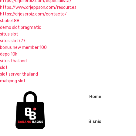
https://drjoseroiz.com/especialista/
https://www.drjeppson.com/resources
https://drjoseroiz.com/contacto/
sbobet88
demo slot pragmatic
situs slot
situs slot777
bonus new member 100
depo 10k
situs thailand
slot
slot server thailand
mahjong slot
S
k
Home
i
p
t
o
Bisnis
c
o