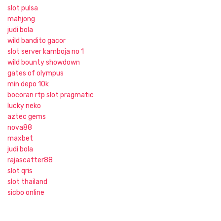
slot pulsa
mahjong
judi bola
wild bandito gacor
slot server kamboja no 1
wild bounty showdown
gates of olympus
min depo 10k
bocoran rtp slot pragmatic
lucky neko
aztec gems
nova88
maxbet
judi bola
rajascatter88
slot qris
slot thailand
sicbo online