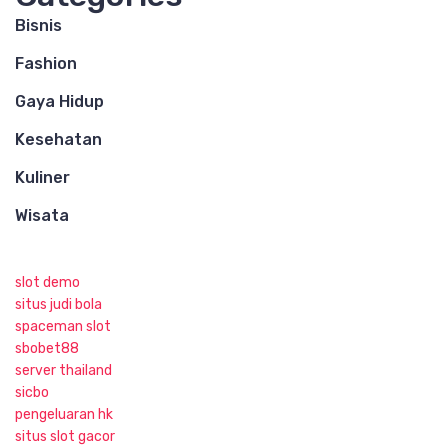
Bisnis
Fashion
Gaya Hidup
Kesehatan
Kuliner
Wisata
slot demo
situs judi bola
spaceman slot
sbobet88
server thailand
sicbo
pengeluaran hk
situs slot gacor