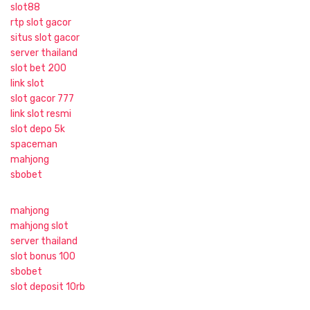
slot88
rtp slot gacor
situs slot gacor
server thailand
slot bet 200
link slot
slot gacor 777
link slot resmi
slot depo 5k
spaceman
mahjong
sbobet
mahjong
mahjong slot
server thailand
slot bonus 100
sbobet
slot deposit 10rb