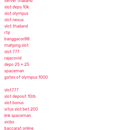
server thailand
slot depo 10k
slot olympus
slot nexus
slot thailand
rtp
banggacor88
mahjong slot
slot 777
rajacovid
depo 25 + 25
spaceman
gates of olympus 1000
slot777
slot deposit 10rb
slot bonus
situs slot bet 200
link spaceman
sicbo
baccarat online