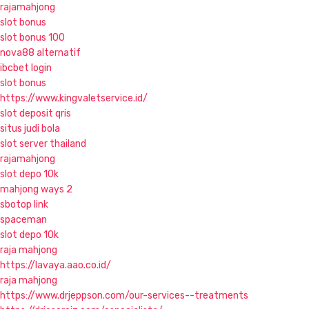
rajamahjong
slot bonus
slot bonus 100
nova88 alternatif
ibcbet login
slot bonus
https://www.kingvaletservice.id/
slot deposit qris
situs judi bola
slot server thailand
rajamahjong
slot depo 10k
mahjong ways 2
sbotop link
spaceman
slot depo 10k
raja mahjong
https://lavaya.aao.co.id/
raja mahjong
https://www.drjeppson.com/our-services--treatments