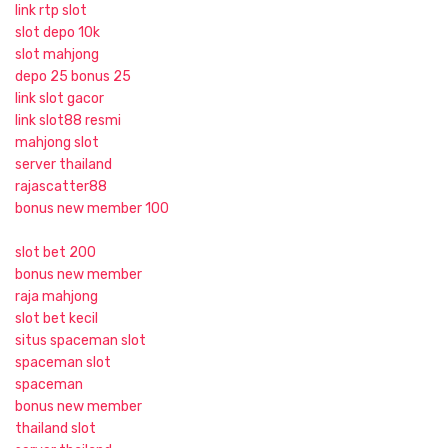
link rtp slot
slot depo 10k
slot mahjong
depo 25 bonus 25
link slot gacor
link slot88 resmi
mahjong slot
server thailand
rajascatter88
bonus new member 100
slot bet 200
bonus new member
raja mahjong
slot bet kecil
situs spaceman slot
spaceman slot
spaceman
bonus new member
thailand slot