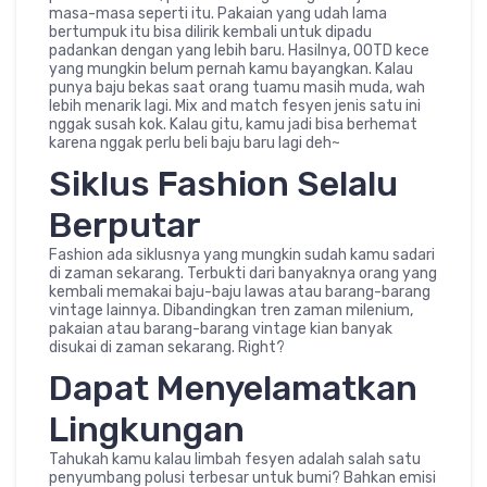
masa-masa seperti itu. Pakaian yang udah lama
bertumpuk itu bisa dilirik kembali untuk dipadu
padankan dengan yang lebih baru. Hasilnya, OOTD kece
yang mungkin belum pernah kamu bayangkan. Kalau
punya baju bekas saat orang tuamu masih muda, wah
lebih menarik lagi. Mix and match fesyen jenis satu ini
nggak susah kok. Kalau gitu, kamu jadi bisa berhemat
karena nggak perlu beli baju baru lagi deh~
Siklus Fashion Selalu
Berputar
Fashion ada siklusnya yang mungkin sudah kamu sadari
di zaman sekarang. Terbukti dari banyaknya orang yang
kembali memakai baju-baju lawas atau barang-barang
vintage lainnya. Dibandingkan tren zaman milenium,
pakaian atau barang-barang vintage kian banyak
disukai di zaman sekarang. Right?
Dapat Menyelamatkan
Lingkungan
Tahukah kamu kalau limbah fesyen adalah salah satu
penyumbang polusi terbesar untuk bumi? Bahkan emisi