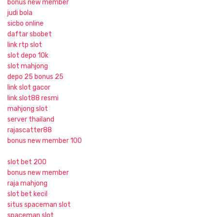
bonus new member
judi bola
sicbo online
daftar sbobet
link rtp slot
slot depo 10k
slot mahjong
depo 25 bonus 25
link slot gacor
link slot88 resmi
mahjong slot
server thailand
rajascatter88
bonus new member 100
slot bet 200
bonus new member
raja mahjong
slot bet kecil
situs spaceman slot
spaceman slot