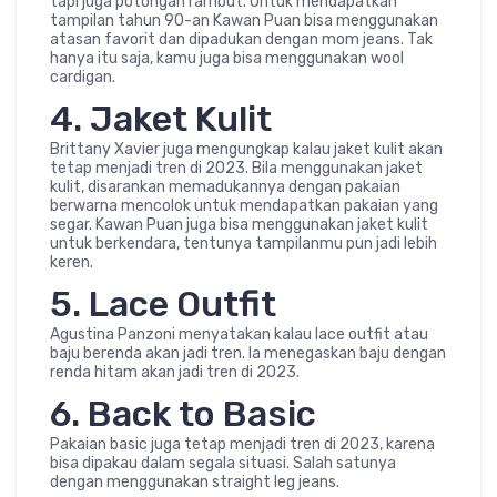
tapi juga potongan rambut. Untuk mendapatkan
tampilan tahun 90-an Kawan Puan bisa menggunakan
atasan favorit dan dipadukan dengan mom jeans. Tak
hanya itu saja, kamu juga bisa menggunakan wool
cardigan.
4. Jaket Kulit
Brittany Xavier juga mengungkap kalau jaket kulit akan
tetap menjadi tren di 2023. Bila menggunakan jaket
kulit, disarankan memadukannya dengan pakaian
berwarna mencolok untuk mendapatkan pakaian yang
segar. Kawan Puan juga bisa menggunakan jaket kulit
untuk berkendara, tentunya tampilanmu pun jadi lebih
keren.
5. Lace Outfit
Agustina Panzoni menyatakan kalau lace outfit atau
baju berenda akan jadi tren. Ia menegaskan baju dengan
renda hitam akan jadi tren di 2023.
6. Back to Basic
Pakaian basic juga tetap menjadi tren di 2023, karena
bisa dipakau dalam segala situasi. Salah satunya
dengan menggunakan straight leg jeans.