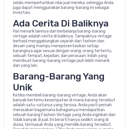
selalu memperhatikan nilai jual mereka, sehingga Anda
juga dapat menggunakan barang-barang ini sebagai
investasi.
Ada Cerita Di Baliknya
Hal menarik lainnya dari berbelanja barang-barang
vintage adalah cerita di baliknya. Tampaknya vintage
berhasil menggabungkan sejarah dari fashion dan
desain yang mampu merepesentasikan setiap
barangnya agar sesuai dengan orang-orang tertentu,
sebuah tempat, kejadian, dan perasaan. Inilah yang
membuat barang-barang vintage jauh lebih menarik
dari yang lain.
Barang-Barang Yang
Unik
Ketika membeli barang-barang vintage, Anda akan
banyak bertemu kesempatan di mana barang tersebut
adalah satu-satunya yang tersisa. Anda pasti pernah
merasakan bagaimana bahagianya mendapatkan
sebuah barang Fashion Vintage yang Anda inginkan dan
tidak banyak di jual. Ini berarti hanya sedikit orang di
dunia, termasuk Anda yang memiliki barang tersebut.