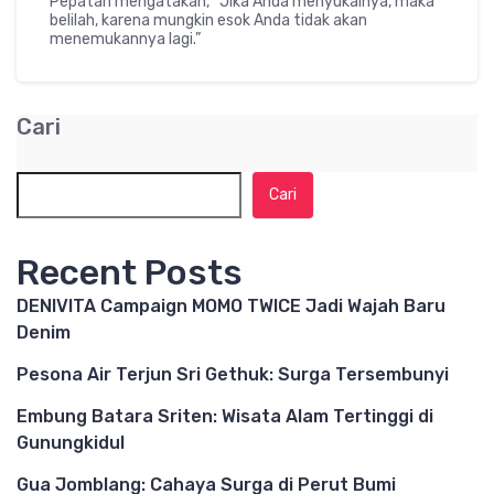
Pepatah mengatakan, “Jika Anda menyukainya, maka
belilah, karena mungkin esok Anda tidak akan
menemukannya lagi.”
Cari
Cari
Recent Posts
DENIVITA Campaign MOMO TWICE Jadi Wajah Baru
Denim
Pesona Air Terjun Sri Gethuk: Surga Tersembunyi
Embung Batara Sriten: Wisata Alam Tertinggi di
Gunungkidul
Gua Jomblang: Cahaya Surga di Perut Bumi