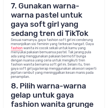
7. Gunakan warna-
warna pastel untuk
gaya soft girl yang
sedang tren di TikTok
Sesuai namanya, gaya fashion soft girl ini cenderung
menonjolkan sisi feminin yang terkesan hangat. Gaya
fashion
wanita ini cocok sekali untuk kamu yang
menyukai pakaian bernuansa pastel. Tak jarang pula
ada yang menggunakan pakaian bermotif bunga
dengan nuansa yang ceria untuk mengikuti tren
fashion wanita bernama soft girl ini. Selain itu, tren
gaya soft girl juga kerap menggunakan aksesori seperti
jepitan rambut yang meninggalkan kesan manis pada
penampilan.
8. Pilih warna-warna
gelap untuk gaya
fashion wanita grunge