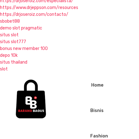
https://drjoseroiz.com/especialista/
https://www.drjeppson.com/resources
https://drjoseroiz.com/contacto/
sbobet88
demo slot pragmatic
situs slot
situs slot777
bonus new member 100
depo 10k
situs thailand
slot
S
k
Home
i
p
t
o
Bisnis
c
o
n
Fashion
t