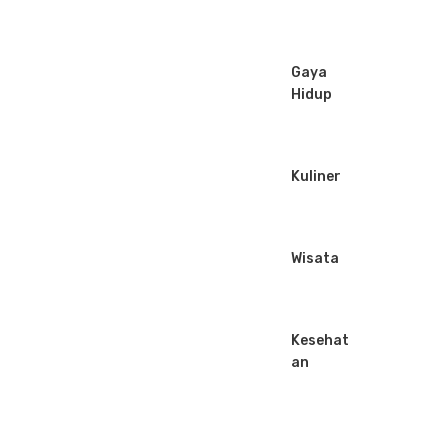
e
n
t
Gaya
Hidup
Kuliner
Wisata
Kesehat
an