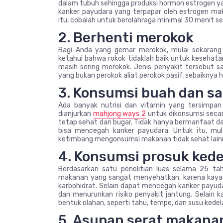
dalam tubuh sehingga produksi hormon estrogen yan
kanker payudara yang terpapar oleh estrogen mak
itu, cobalah untuk berolahraga minimal 30 menit sec
2. Berhenti merokok
Bagi Anda yang gemar merokok, mulai sekarang h
ketahui bahwa rokok tidaklah baik untuk kesehata
masih sering merokok. Jenis penyakit tersebut s
yang bukan perokok aliat perokok pasif, sebaiknya hi
3. Konsumsi buah dan sa
Ada banyak nutrisi dan vitamin yang tersimpan
dianjurkan
mahjong ways 2
untuk dikonsumsi secar
tetap sehat dan bugar. Tidak hanya bermanfaat da
bisa mencegah kanker payudara. Untuk itu, mu
ketimbang mengonsumsi makanan tidak sehat lain
4. Konsumsi prosuk kede
Berdasarkan satu penelitian luas selama 25 tahu
makanan yang sangat menyehatkan, karena kaya ak
karbohidrat. Selain dapat mencegah kanker payuda
dan menurunkan risiko penyakit jantung. Selain 
bentuk olahan, seperti tahu, tempe, dan susu kedela
5. Asupan serat makana