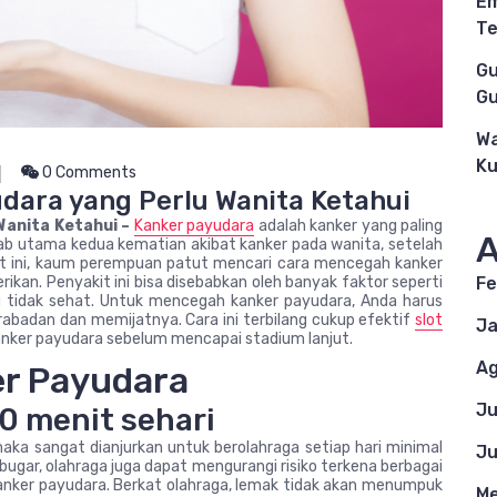
Em
Te
Gu
Gu
Wa
Ku
0 Comments
dara yang Perlu Wanita Ketahui
Wanita Ketahui –
Kanker payudara
adalah kanker yang paling
A
ab utama kedua kematian akibat kanker pada wanita, setelah
it ini, kaum perempuan patut mencari cara mencegah kanker
an. Penyakit ini bisa disebabkan oleh banyak faktor seperti
Fe
ng tidak sehat. Untuk mencegah kanker payudara, Anda harus
abadan dan memijatnya. Cara ini terbilang cukup efektif
slot
Ja
nker payudara sebelum mencapai stadium lanjut.
Ag
r Payudara
Ju
30 menit sehari
ka sangat dianjurkan untuk berolahraga setiap hari minimal
Ju
bugar, olahraga juga dapat mengurangi risiko terkena berbagai
anker payudara. Berkat olahraga, lemak tidak akan menumpuk
Me