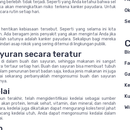
g berlebih tidak terjadi. Seperti yang Anda ketahui bahwa sel
a akan meningkatkan risiko terkena kanker payudara. Untuk
Ok
ara rutin setiap hari.
S
entikan kebiasaan tersebut. Seperti yang selama ini kita
n. Ada beragam jenis penyakit yang akan mengintai Anda jika
alah satunya adalah kanker payudara. Sekalipun bagi mereka
C
ndari asap rokok yang sering ditemui di lingkungan publik.
yuran secara teratur
Bi
 di dalam buah dan sayuran, sehingga makanan ini sangat
Fa
a tertaur setiap hari. Buah dan sayuran bisa membuat tubuh
lam penurunan berat badan saja, kedua jenis makanan ini juga
Ga
lai sekarang perbanyaklah mengonsumsi buah dan sayuran
nya.
K
lai
Ku
n terakhir, telah mengidentifikasi kedelai sebagai sumber
an protein, lemak sehat, vitamin, dan mineral, dan rendah
Wi
ra, kedelai juga dikatakan dapat mengurangi kolesterol jahat
kacang kedelai utuh, Anda dapat mengonsumsi kedalai dalam
i.
n