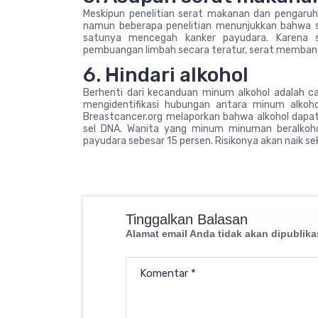
Meskipun penelitian serat makanan dan pengaruh
namun beberapa penelitian menunjukkan bahwa
satunya mencegah kanker payudara. Karen
pembuangan limbah secara teratur, serat memba
6. Hindari alkohol
Berhenti dari kecanduan minum alkohol adalah c
mengidentifikasi hubungan antara minum alkoho
Breastcancer.org melaporkan bahwa alkohol dap
sel DNA. Wanita yang minum minuman beralkohol
payudara sebesar 15 persen. Risikonya akan naik se
Tinggalkan Balasan
Alamat email Anda tidak akan dipublika
Komentar
*