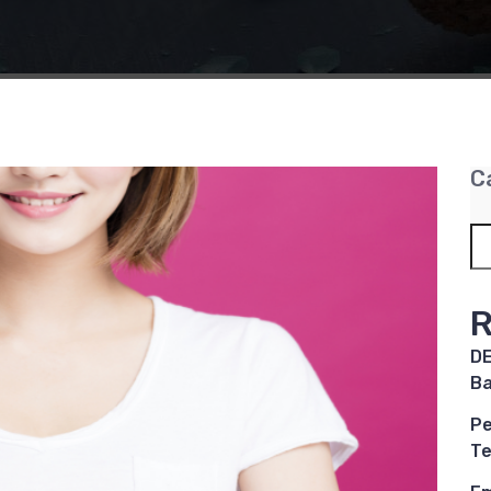
C
R
DE
Ba
Pe
Te