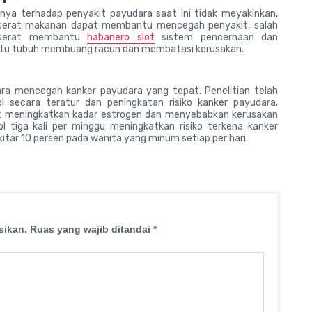
nya terhadap penyakit payudara saat ini tidak meyakinkan,
 serat makanan dapat membantu mencegah penyakit, salah
a serat membantu
habanero slot
sistem pencernaan dan
ntu tubuh membuang racun dan membatasi kerusakan.
ara mencegah kanker payudara yang tepat. Penelitian telah
l secara teratur dan peningkatan risiko kanker payudara.
at meningkatkan kadar estrogen dan menyebabkan kerusakan
 tiga kali per minggu meningkatkan risiko terkena kanker
kitar 10 persen pada wanita yang minum setiap per hari.
sikan.
Ruas yang wajib ditandai
*