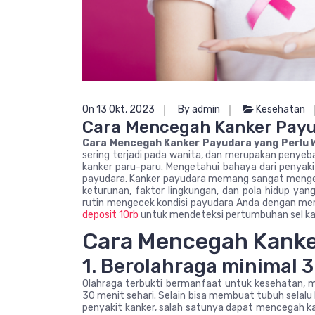
On 13 Okt, 2023
By admin
Kesehatan
Cara Mencegah Kanker Payu
Cara Mencegah Kanker Payudara yang Perlu 
sering terjadi pada wanita, dan merupakan penyeb
kanker paru-paru. Mengetahui bahaya dari penyak
payudara. Kanker payudara memang sangat mengerik
keturunan, faktor lingkungan, dan pola hidup ya
rutin mengecek kondisi payudara Anda dengan mer
deposit 10rb
untuk mendeteksi pertumbuhan sel ka
Cara Mencegah Kanke
1. Berolahraga minimal 
Olahraga terbukti bermanfaat untuk kesehatan, ma
30 menit sehari. Selain bisa membuat tubuh selalu 
penyakit kanker, salah satunya dapat mencegah k