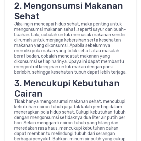
2. Mengonsumsi Makanan
Sehat
Jika ingin mencapai hidup sehat, maka penting untuk
mengonsumsi makanan sehat, seperti sayur dan buah-
buahan. Lalu, cobalah untuk memasak makanan sendiri
di rumah untuk menjaga kebersihan serta kesehatan
makanan yang dikonsumsi. Apabila sebelumnya
memiliki pola makan yang tidak sehat atau masalah
berat badan, cobalah mencatat makanan yang
dikonsumsi setiap harinya. Upaya ini dapat membantu
mengontrol keinginan untuk makan dengan porsi
berlebih, sehingga kesehatan tubuh dapat lebih terjaga.
3. Mencukupi Kebutuhan
Cairan
Tidak hanya mengonsumsi makanan sehat, mencukupi
kebutuhan cairan tubuh juga tak kalah penting dalam
menerapkan pola hidup sehat. Cukupi kebutuhan tubuh
dengan mengonsumsi setidaknya dua liter air putih per
hari. Selain mengganti cairan tubuh yang hilang dan
meredakan rasa haus, mencukupi kebutuhan cairan
dapat membantu melindungi tubuh dari serangan
berbagai penyakit. Bahkan, minum air putih yang cukup