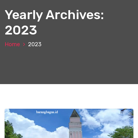
Yearly Archives:
2023
Home
2023