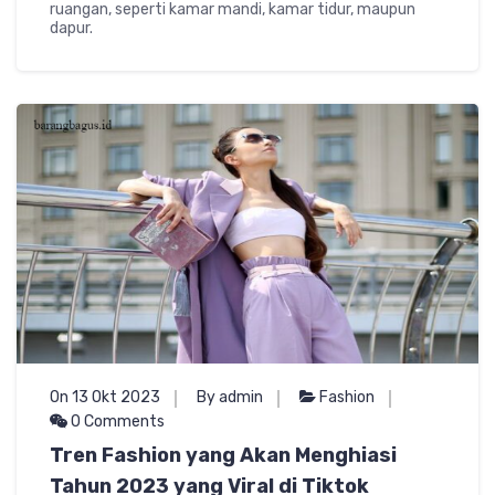
ruangan, seperti kamar mandi, kamar tidur, maupun
dapur.
On 13 Okt 2023
By admin
Fashion
0 Comments
Tren Fashion yang Akan Menghiasi
Tahun 2023 yang Viral di Tiktok