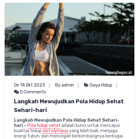
On 14 Okt 2023
By admin
Gaya Hidup
0 Comments
Langkah Mewujudkan Pola Hidup Sehat
Sehari-hari
Langkah Mewujudkan Pola Hidup Sehat Sehari-
hari –
Pola hidup sehat
adalah kunci untuk mencapai
kualitas hidup
slot olympus
yang lebih baik, menjaga
energi tubuh, dan mencegah berkembangnya berbagai