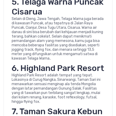
5. Telaga Warna Puncak
Cisarua
Selain di Dieng, Jawa Tengah, Telaga Warna juga berada
di kawasan Puncak, atau tepatnya di Jalan Raya
Puncak, Cianjur, Desa Tugu Utara, Cisarua. Warna air
danau di sini bisa berubah dari kehijauan menjadi kuning
terang, bahkan cokelat. Selain dapat menikmati
pemandangan alam yang memesona, kamu juga bisa
mencoba beberapa fasilitas yang disediakan, seperti
jogging track, flying fox, dan menara setinggi 13,5
meter yang difungsikan untuk mengamati satwa di
kawasan Telaga Warna..
6. Highland Park Resort
Highland Park Resort adalah tempat yang tepat.
Lokasinya di Curug Nangka, Sinarwangi, Taman Sari ini
menawarkan sensasi menginap ala tenda Mongolia
dengan latar pemandangan Gunung Salak. Fasilitas
yang di tawarkan pun terbilang sangat lengkap, mulai
dari kolam renang, karaoke, foot reflexology, futsal,
hingga flying fox.
7. Taman Sakura Kebun