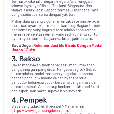
termasuk dikenal di negara-negara Asia Tenggara
lainnya layaknya Filipina, Thailand, Singapura, dan
Malaysia lebih-lebih Jepang termasuk mengenal sate
yang disebut bersama dengan yakitori.
Pilihan daging yang digunakan untuk sate pun beragam,
mulai dari ayam, ikan, maupun kambing. Bagian terbaik
dari kambing yang bagus disate adalah paha karena
memiliki persentase lemak yang sedikit, namun untuk
ayam nyaris semua bagiannya bisa dijadikan sate.
Baca Juga :
Rekomendasi Ide Bisnis Dengan Modal
Usaha 1 Juta
3. Bakso
Bakso merupakan tidak benar satu menu makanan
yang paling gampang dijual. Mengapa begitu? Sebab
bakso adalah model makanan yang lekat bersama
dengan penduduk Indonesia dan nyaris semua
penduduk Indonesia cocok bersama dengan rasa dari
bakso tersebut. Anda cukup berikan sedikit modifikasi
dari aspek isian bakso supaya lebih inovatif.
4. Pempek
Siapa yang tidak kenal pempek? Makanan ini
https://www.ngampungdolan.com/
benar-benar