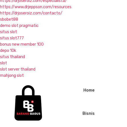
https://drjoseroiz.com/especialista/
https://www.drjeppson.com/resources
https://drjoseroiz.com/contacto/
sbobet88
demo slot pragmatic
situs slot
situs slot777
bonus new member 100
depo 10k
situs thailand
slot
slot server thailand
mahjong slot
S
k
Home
i
p
t
o
Bisnis
c
o