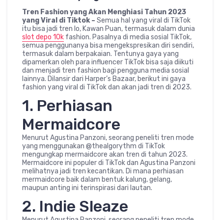
Tren Fashion yang Akan Menghiasi Tahun 2023
yang Viral di Tiktok –
Semua hal yang viral di TikTok
itu bisa jadi tren lo, Kawan Puan, termasuk dalam dunia
slot depo 10k
fashion. Pasalnya di media sosial TikTok,
semua penggunanya bisa mengekspresikan diri sendiri,
termasuk dalam berpakaian. Tentunya gaya yang
dipamerkan oleh para influencer TikTok bisa saja diikuti
dan menjadi tren fashion bagi pengguna media sosial
lainnya. Dilansir dari Harper’s Bazaar, berikut ini gaya
fashion yang viral di TikTok dan akan jadi tren di 2023.
1. Perhiasan
Mermaidcore
Menurut Agustina Panzoni, seorang peneliti tren mode
yang menggunakan @thealgorythm di TikTok
mengungkap mermaidcore akan tren di tahun 2023.
Mermaidcore ini populer di TikTok dan Agustina Panzoni
melihatnya jadi tren kecantikan. Di mana perhiasan
mermaidcore baik dalam bentuk kalung, gelang,
maupun anting ini terinspirasi dari lautan.
2. Indie Sleaze
Menurut Agustina Panzoni, seorang peneliti tren mode