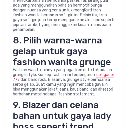
menyukai pakaian bernuansa pastel. Tak jarang pula
ada yang menggunakan pakaian bermotif bunga
dengan nuansa yang ceria untuk mengikuti tren
fashion wanita bernama soft girl ini. Selain itu, tren
gaya soft girl juga kerap menggunakan aksesori seperti
jepitan rambut yang meninggalkan kesan manis pada
penampilan.
8. Pilih warna-warna
gelap untuk gaya
fashion wanita grunge
Fashion wanita lainnya yang juga tren di TikTok adalah
grunge style. Konsep fashion ini terpengaruh
slot gacor
777
dari band rock. Biasanya, grunge style bernuansa
serba gelap. Buat kamu yang ingin mencoba gaya ini,
bisa menggunakan jaket jeans, kaus band, dan aksesori
berbahan metal sebagai fashion statement.
9. Blazer dan celana
bahan untuk gaya lady
boss seperti trend