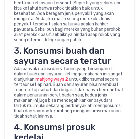
hentikan kebiasaan tersebut. Seperti yang selama ini
kita ketahui bahwa rokok tidaklah baik untuk
kesehatan. Ada beragam jenis penyakit yang akan
mengintai Anda jika masih sering merokok. Jenis
penyakit tersebut salah satunya adalah kanker
payudara. Sekalipun bagi mereka yang bukan perokok
aliat perokok pasif, sebaiknya hindari asap rokok yang
sering ditemui di lingkungan publik.
3. Konsumsi buah dan
sayuran secara teratur
Ada banyak nutrisi dan vitamin yang tersimpan di
dalam buah dan sayuran, sehingga makanan ini sangat
dianjurkan
mahjong ways 2
untuk dikonsumsi secara
tertaur setiap hari. Buah dan sayuran bisa membuat
tubuh tetap sehat dan bugar. Tidak hanya bermanfaat
dalam penurunan berat badan saja, kedua jenis
makanan ini juga bisa mencegah kanker payudara.
Untuk itu, mulai sekarang perbanyaklah mengonsumsi
buah dan sayuran ketimbang mengonsumsi makanan
tidak sehat lainnya.
4. Konsumsi prosuk
kedelai