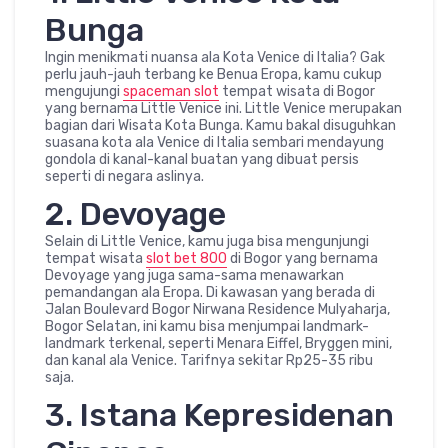
Bunga
Ingin menikmati nuansa ala Kota Venice di Italia? Gak
perlu jauh-jauh terbang ke Benua Eropa, kamu cukup
mengujungi
spaceman slot
tempat wisata di Bogor
yang bernama Little Venice ini. Little Venice merupakan
bagian dari Wisata Kota Bunga. Kamu bakal disuguhkan
suasana kota ala Venice di Italia sembari mendayung
gondola di kanal-kanal buatan yang dibuat persis
seperti di negara aslinya.
2. Devoyage
Selain di Little Venice, kamu juga bisa mengunjungi
tempat wisata
slot bet 800
di Bogor yang bernama
Devoyage yang juga sama-sama menawarkan
pemandangan ala Eropa. Di kawasan yang berada di
Jalan Boulevard Bogor Nirwana Residence Mulyaharja,
Bogor Selatan, ini kamu bisa menjumpai landmark-
landmark terkenal, seperti Menara Eiffel, Bryggen mini,
dan kanal ala Venice. Tarifnya sekitar Rp25-35 ribu
saja.
3. Istana Kepresidenan